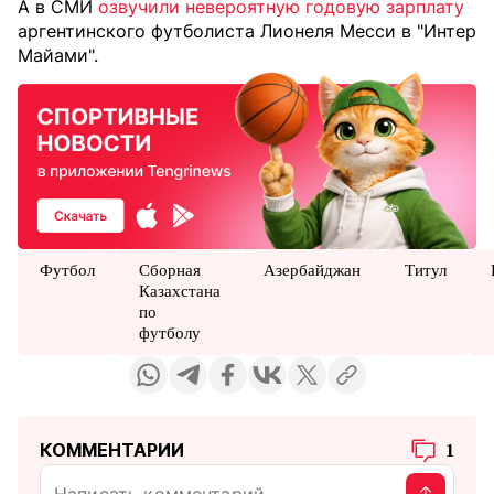
А в СМИ
озвучили невероятную годовую зарплату
аргентинского футболиста Лионеля Месси в "Интер
Майами".
Футбол
Сборная
Азербайджан
Титул
Казахстана
по
футболу
КОММЕНТАРИИ
1