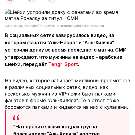
Фото: кадры из видео/ mrogowski_photography/depositphotos.com
В социальных сетях завирусилось видео, на
котором фанаты "Аль-Насра" и "Аль-Хиляля"
устроили драку во время последнего матча. СМИ
утверждают, что мужчины на видео - арабские
шейхи, передаёт
Tengri Sport
.
На видео, которое набирает миллионы просмотров
в различных социальных сетях, видно, как
несколько мужчин из VIP-ложи бьют палками
фанатов в форме "Аль-Хиляля". Те в ответ тоже
бросаются палками и кидаются на них с кулаками.
"На поразительных кадрах группа
болельщиков "Аль-Хиляля" яростно