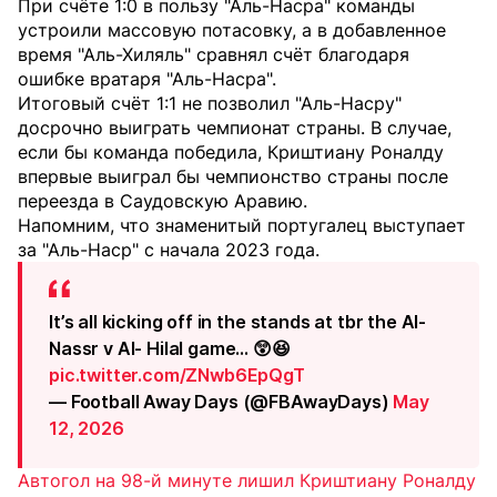
При счёте 1:0 в пользу "Аль-Насра" команды
устроили массовую потасовку, а в добавленное
время "Аль-Хиляль" сравнял счёт благодаря
ошибке вратаря "Аль-Насра".
Итоговый счёт 1:1 не позволил "Аль-Насру"
досрочно выиграть чемпионат страны. В случае,
если бы команда победила, Криштиану Роналду
впервые выиграл бы чемпионство страны после
переезда в Саудовскую Аравию.
Напомним, что знаменитый португалец выступает
за "Аль-Наср" с начала 2023 года.
It’s all kicking off in the stands at tbr the Al-
Nassr v Al- Hilal game… 😲😆
pic.twitter.com/ZNwb6EpQgT
— Football Away Days (@FBAwayDays)
May
12, 2026
Автогол на 98-й минуте лишил Криштиану Роналду