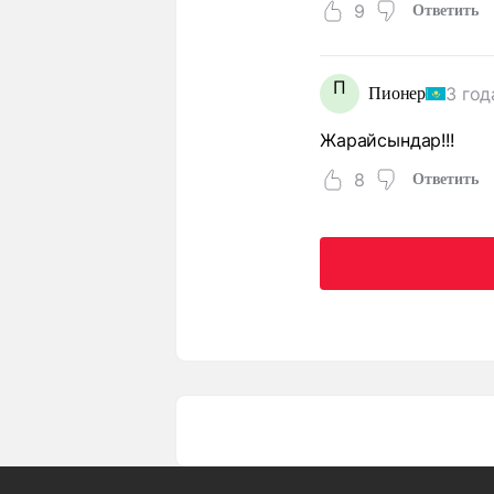
9
Ответить
П
3 год
Пионер
Жарайсындар!!!
8
Ответить