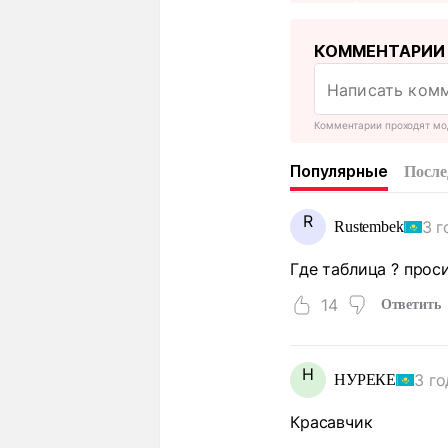
КОММЕНТАРИИ
Комментарии проходят мо
Популярные
После
R
3 г
Rustembek
Где таблица ? прос
14
Ответить
Н
3 го
НУРЕКЕ
Красавчик