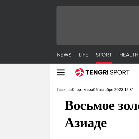
NEWS
LIFE
SPORT
HEALTH
05 октября 2023 15:31
Главная
Спорт мира
Восьмое зол
Азиаде
NEWS
LIFE
S
Новости
Красиво
С