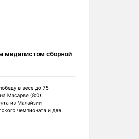
Вокруг света
Образование
Путевые
Учебные
заметки
заведения
Маршруты
ты
Заилийского
Алатау
ым медалистом сборной
Светлая тема
победу в весе до 75
а Масарве (8:0).
Мы в социальных сетях
нта из Малайзии
тского чемпионата и две