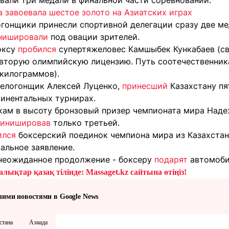
вали три медали в финальной части соревнований.
 завоевала шестое золото на Азиатских играх
огонщики принесли спортивной делегации сразу две ме
нишировали
под овации зрителей.
оксу
пробился
супертяжеловес Камшыбек Кункабаев (св
 вторую олимпийскую лицензию. Путь соотечественник
 килограммов).
велогонщик Алексей Луценко,
принесший
Казахстану пя
тинентальных турнирах.
кам в высоту бронзовый призер чемпионата мира Наде
инишировав
только третьей.
ился
боксерский поединок чемпиона мира из Казахстан
альное заявление.
неожиданное продолжение - боксеру
подарят
автомоби
лықтар қазақ тілінде: Massaget.kz сайтына өтіңіз!
шими новостями в Google News
стана
Азиада