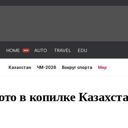
HOME
AUTO
TRAVEL
EDU
Казахстан
ЧМ-2026
Вокруг спорта
Мир
ото в копилке Казахст
PORT
HEALTH
HOME
AUTO
Новости
порт
Новости
Новости