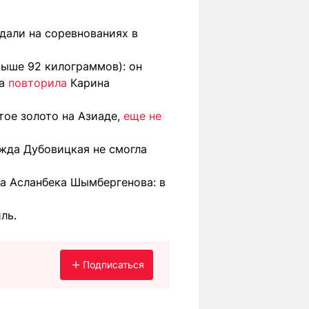
дали на соревнованиях в
ыше 92 килограммов): он
а
повторила
Карина
тое золото на Азиаде,
еще не
жда Дубовицкая не смогла
а Асланбека Шымбергенова: в
ль.
Подписаться