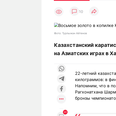
Статьи
Выгодно
В
10
Погода
Полезно
Т
Спецпроекты
Любопытно
Л
ч
Рейтинги
Гороскопы
Фото: Турлыжан Айтенов
Рецепты
Казахстанский карати
на Азиатских играх в Х
О проекте
22-летний казахста
килограммов: в фин
Редакция
Ре
Напомним, что в п
+7 (777) 001 44 99
Рагхонатхана Шарме
бронзы чемпионато
10