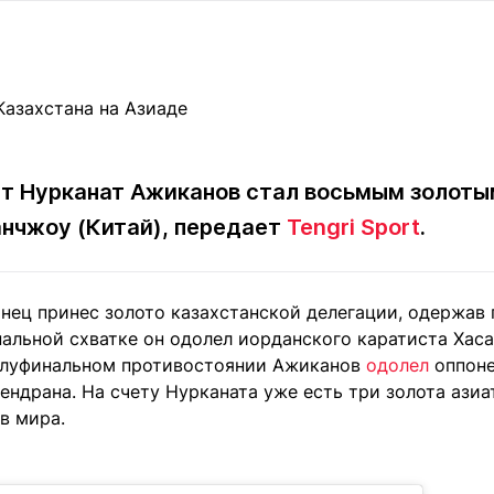
Статьи
округ спорта
Статьи
Полезное
ренды
Блоги
ига
Обзоры
емпионов
Спецпроек
ст Нурканат Ажиканов стал восьмым золот
анчжоу (Китай), передает
Tengri Sport
.
Контакты редакции
Вакансии
Реклама
Пресс-центр
нец принес золото казахстанской делегации, одержав 
альной схватке он одолел иорданского каратиста Хасан
клама
олуфинальном противостоянии Ажиканов
одолел
оппоне
+7 (700) 3 888 188
ндрана. На счету Нурканата уже есть три золота азиа
в мира.