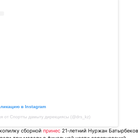
бликацию в Instagram
я от Спортты дамыту дирекциясы (@drs_kz)
 копилку сборной
принес
21-летний Нуржан Батырбеков,