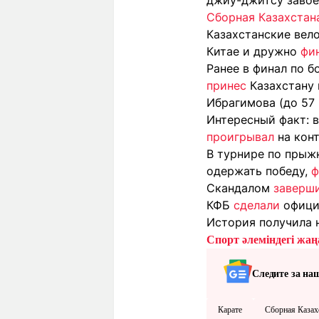
джиу-джитсу завое
Сборная Казахстана
Казахстанские вел
Китае и дружно
фи
Ранее в финал по б
принес
Казахстану
Ибрагимова (до 57
Интересный факт: 
проигрывал
на кон
В турнире по прыж
одержать победу,
ф
Скандалом
заверш
КФБ
сделали
офици
История получила 
Спорт әлеміндегі жаңа
Следите за на
Карате
Сборная Казах