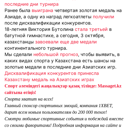
последние дни турнира
Ранее была
выиграна
четвертая золотая медаль на
Азиаде, а одну из наград легкоатлеты
получили
после дисквалификации конкурентов.
18-летняя Виктория Бутолина
стала третьей
в
батутной гимнастике, а сегодня, 3 октября,
казахстанцы
завоевали еще две медали
континентального турнира.
Мы сделали
небольшой прогноз
, чтобы выявить, в
каких видах спорта у Казахстана есть шансы на
золотые медали в последние дни Азиатских игр.
Дисквалификация конкурентов принесла
Казахстану медаль на Азиатских играх
Спорт әлеміндегі жаңалықтар қазақ тілінде: Massaget.kz
сайтына өтіңіз!
Спорта хватит на всех!
Главный спонсор спортивных эмоций, компания 1XBET,
дарит всем новым пользователям до 200 000 тенге!
Смотри любимые спортивные события и побеждай вместе
со своими фаворитами! Подробная информация на сайте и