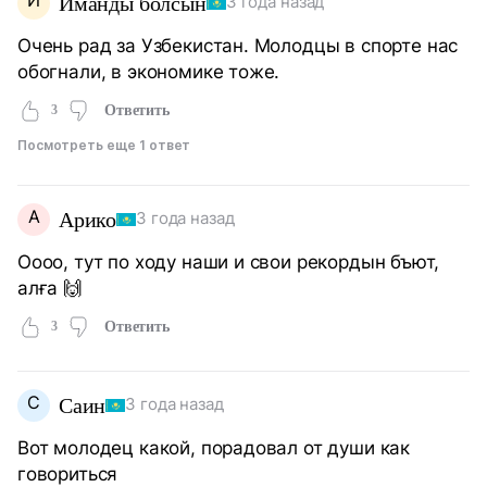
Иманды болсын
3 года назад
Очень рад за Узбекистан. Молодцы в спорте нас
обогнали, в экономике тоже.
3
Ответить
Посмотреть еще 1 ответ
А
Арико
3 года назад
Оооо, тут по ходу наши и свои рекордын бъют,
алға 🙌
3
Ответить
С
Саин
3 года назад
Вот молодец какой, порадовал от души как
говориться