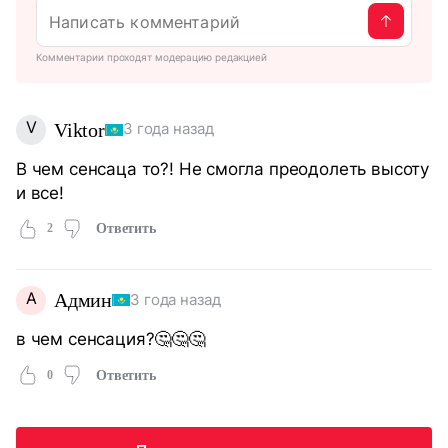
Комментарии проходят модерацию редакцией
V
Viktor
3 года назад
В чем сенсаца то?! Не смогла преодолеть высоту
и все!
2
Ответить
А
Админ
3 года назад
в чем сенсация?🤔🤔🤔
0
Ответить