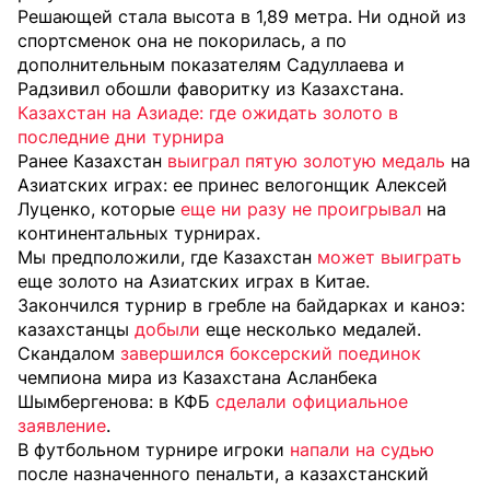
Решающей стала высота в 1,89 метра. Ни одной из
спортсменок она не покорилась, а по
дополнительным показателям Садуллаева и
Радзивил обошли фаворитку из Казахстана.
Казахстан на Азиаде: где ожидать золото в
последние дни турнира
Ранее Казахстан
выиграл пятую золотую медаль
на
Азиатских играх: ее принес велогонщик Алексей
Луценко, которые
еще ни разу не проигрывал
на
континентальных турнирах.
Мы предположили, где Казахстан
может выиграть
еще золото на Азиатских играх в Китае.
Закончился турнир в гребле на байдарках и каноэ:
казахстанцы
добыли
еще несколько медалей.
Скандалом
завершился боксерский поединок
чемпиона мира из Казахстана Асланбека
Шымбергенова: в КФБ
сделали официальное
заявление
.
В футбольном турнире игроки
напали на судью
после назначенного пенальти, а казахстанский