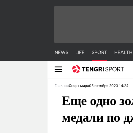
NEWS
LIFE
SPORT
HEALTH
05 октября 2023 14:24
Главная
Спорт мира
Еще одно зо
медали по д
NEWS
LIFE
S
Новости
Красиво
С