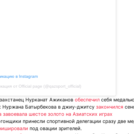
икацию в Instagram
кация от Official page (@qazsport_official)
азахстанец Нурканат Ажиканов
обеспечил
себя медалью
ок Нуржана Батырбекова в джиу-джитсу
закончился
сен
 завоевала шестое золото на Азиатских играх
огонщики принесли спортивной делегации сразу две ме
нишировали
под овации зрителей.