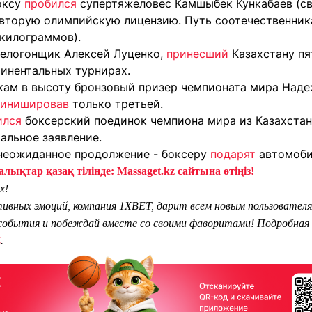
оксу
пробился
супертяжеловес Камшыбек Кункабаев (св
 вторую олимпийскую лицензию. Путь соотечественник
 килограммов).
велогонщик Алексей Луценко,
принесший
Казахстану пя
тинентальных турнирах.
кам в высоту бронзовый призер чемпионата мира Наде
инишировав
только третьей.
ился
боксерский поединок чемпиона мира из Казахстан
альное заявление.
неожиданное продолжение - боксеру
подарят
автомоби
лықтар қазақ тілінде: Massaget.kz сайтына өтіңіз!
х!
тивных эмоций, компания 1XBET, дарит всем новым пользователя
обытия и побеждай вместе со своими фаворитами! Подробная 
Z
.