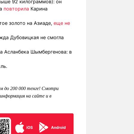
ыше 92 килограммов): он
а
повторила
Карина
тое золото на Азиаде,
еще не
жда Дубовицкая не смогла
а Асланбека Шымбергенова: в
ль.
м до 200 000 тенге! Смотри
информация на сайте и в