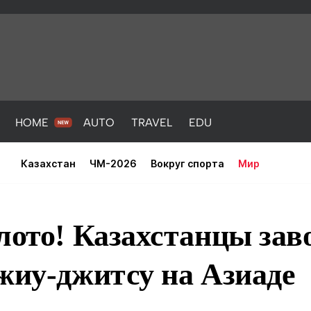
HOME
AUTO
TRAVEL
EDU
Казахстан
ЧМ-2026
Вокруг спорта
Мир
лото! Казахстанцы зав
жиу-джитсу на Азиаде
PORT
HEALTH
HOME
AUTO
Новости
порт
Новости
Новости