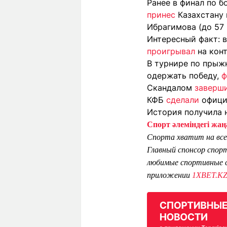
Ранее в финал по б
принес
Казахстану
Ибрагимова (до 57
Интересный факт: 
проигрывал
на кон
В турнире по прыж
одержать победу,
ф
Скандалом
заверш
КФБ
сделали
офици
История получила 
Спорт әлеміндегі жаңа
Спорта хватит на все
Главный спонсор спор
любимые спортивные с
приложении
1XBET.K