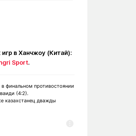
Вокруг света
Образование
Путевые
Учебные
заметки
заведения
Маршруты
ты
Заилийского
Алатау
игр в Ханчжоу (Китай):
ngri Sport
.
Светлая тема
: в финальном противостоянии
аиди (4:2).
Мы в социальных сетях
же казахстанец дважды