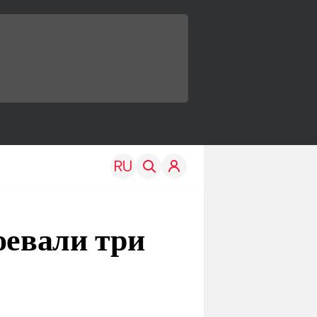
оевали три
TRAVEL
EDU
Моя страна
Новости