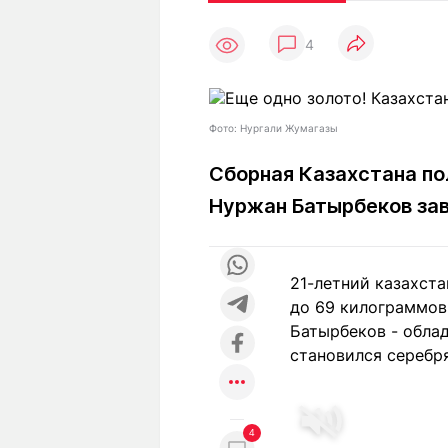
Статьи
Выгодно
В
4
Погода
Полезно
Т
Спецпроекты
Любопытно
Л
ч
Рейтинги
Гороскопы
Фото: Нургали Жумагазы
Рецепты
Сборная Казахстана по
Нуржан Батырбеков зав
О проекте
21-летний казахст
до 69 килограммов
Редакция
Ре
Батырбеков - обла
+7 (777) 001 44 99
становился серебр
4