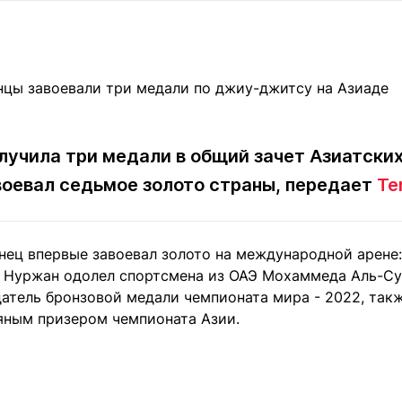
Статьи
округ спорта
Статьи
Полезное
ренды
Блоги
ига
Обзоры
емпионов
Спецпроек
лучила три медали в общий зачет Азиатских 
оевал седьмое золото страны, передает
Te
Контакты редакции
Вакансии
Реклама
Пресс-центр
анец впервые завоевал золото на международной арене
 Нуржан одолел спортсмена из ОАЭ Мохаммеда Аль-Сув
клама
датель бронзовой медали чемпионата мира - 2022, так
+7 (700) 3 888 188
яным призером чемпионата Азии.