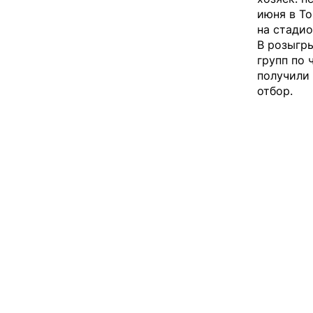
июня в То
на стади
В розыгр
групп по 
получили
отбор.