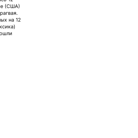
се (США)
рагвая.
ых на 12
ксика)
рошли