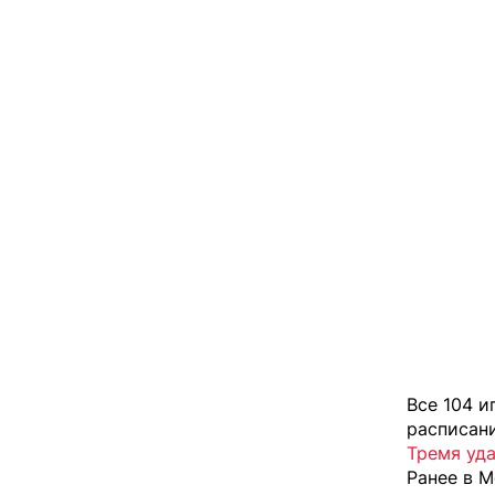
Все 104 и
расписан
Тремя уд
Ранее в М