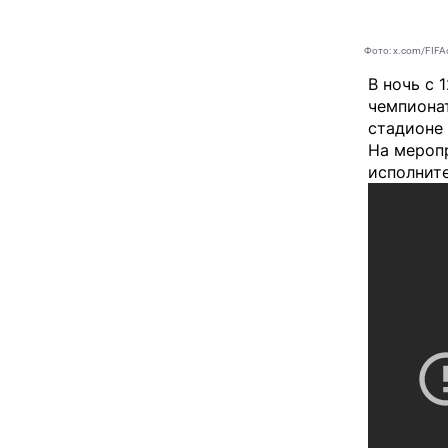
Фото: x.com/FIF
В ночь с 
чемпионат
стадионе
На меропр
исполнит