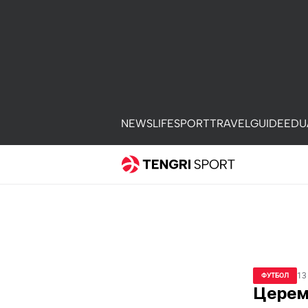
NEWS
LIFE
SPORT
TRAVEL
GUIDE
EDU
13
ФУТБОЛ
Церем