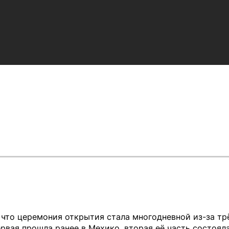
что церемония открытия стала многодневной из-за тр
ервая прошла ранее в Мехико, вторая её часть состоял