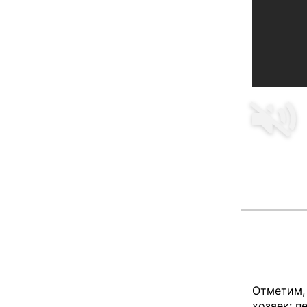
Отметим, 
хозяек: п