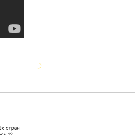
ёх стран
ась 12