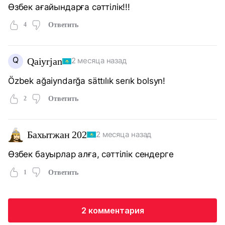
Өзбек ағайындарға сәттілік!!!
4
Ответить
Q
Qaiyrjan
2 месяца назад
Özbek ağaiyndarğa sättılık serık bolsyn!
2
Ответить
Бахытжан 202
2 месяца назад
Өзбек бауырлар алға, сәттілік сендерге
1
Ответить
2 комментария