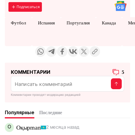
Подписаться
Футбол
Испания
Португалия
Канада
Ме
КОММЕНТАРИИ
5
Комментарии проходят модерацию редакцией
Популярные
Последние
О
Оқырman
2 месяца назад