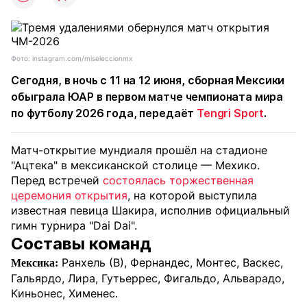
Фото: instagram.com/miseleccionmx
Сегодня, в ночь с 11 на 12 июня, сборная Мексики
обыграла ЮАР в первом матче чемпионата мира
по футболу 2026 года, передаёт
Tengri Sport
.
Матч-открытие мундиаля прошёл на стадионе
"Ацтека" в мексиканской столице — Мехико.
Перед встречей
состоялась торжественная
церемония открытия
, на которой выступила
известная певица Шакира, исполнив официальный
гимн турнира "Dai Dai".
Составы команд
Ранхель (В), Фернандес, Монтес, Васкес,
Мексика:
Гальярдо, Лира, Гутьеррес, Фигальдо, Альварадо,
Киньонес, Хименес.