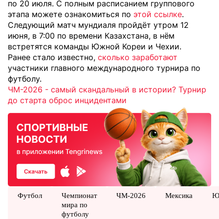
по 20 июля. С полным расписанием группового
этапа можете ознакомиться по
этой ссылке
.
Следующий матч мундиаля пройдёт утром 12
июня, в 7:00 по времени Казахстана, в нём
встретятся команды Южной Кореи и Чехии.
Ранее стало известно,
сколько заработают
участники главного международного турнира по
футболу.
ЧМ-2026 - самый скандальный в истории? Турнир
до старта оброс инцидентами
Футбол
Чемпионат
ЧМ-2026
Мексика
Ю
мира по
футболу