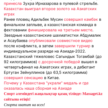
принесла
Зухра Ирназарова в пулевой стрельбе.
Казахстан выиграл второе золото на Азиатских
играх
Ранее пловец Адильбек Мусин
совершил камбэк
в
финальном заплыве, а казахстанская команда в
фехтовании
финишировала на третьем месте
.
Звездные казахстанские шахматистки Абдумалик
и Асаубаева
опубликовали совместное видео
после конфликта, а затем
завершили турнир
в
индивидуальном разряде на Азиаде-2022.
Казахстанский тяжеловес Сагындык Тогамбай (до
92 килограммов)
с досрочной победой
вышел в
четвертьфинал на Азиатских играх, а дебютант
Ертуган Зейнуллинов (до 63,5 килограмма)
совершил сенсацию
в Китае.
Почему у Казахстана "украли" медаль и где
оказалась наша сборная на Азиаде
Спорт әлеміндегі жаңалықтар қазақ тілінде: Massaget.kz
сайтына өтіңіз!
Спорта хватит на всех!