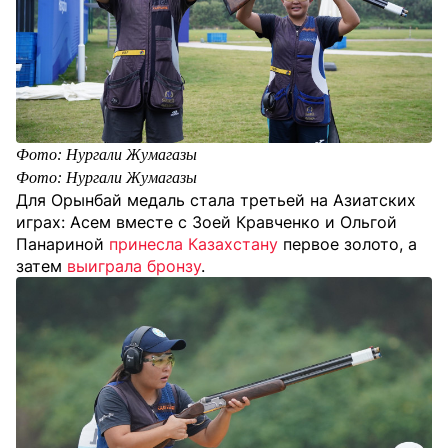
Фото: Нургали Жумагазы
Фото: Нургали Жумагазы
Для Орынбай медаль стала третьей на Азиатских
играх: Асем вместе с Зоей Кравченко и Ольгой
Панариной
принесла Казахстану
первое золото, а
затем
выиграла бронзу
.