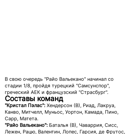
В свою очередь "Райо Вальекано" начинал со
стадии 1/8, пройдя турецкий "Самсунспор",
греческий АЕК и французский "Страсбург".
Составы команд
"Кристал Пэлас":
Хендерсон (В), Риад, Лакруа,
Канво, Митчелл, Муньос, Уортон, Камада, Пино,
Сарр, Матета.
"Райо Вальекано":
Баталья (В), Чаваррия, Сисс,
Лежен, Рацю, Валентин, Лопес, Гарсия, де Фрутос,