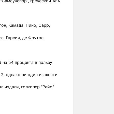
 "Самсунспор", греческий АЕК
тон, Камада, Пино, Сарр,
с, Гарсия, де Фрутос,
 на 54 процента в пользу
 2, однако ни один из шести
л издали, голкипер "Райо"