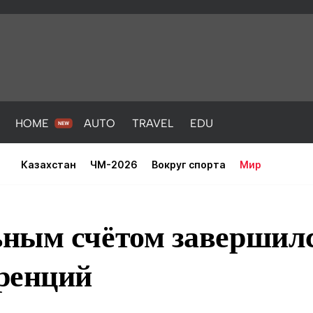
HOME
AUTO
TRAVEL
EDU
Казахстан
ЧМ-2026
Вокруг спорта
Мир
ным счётом завершил
ренций
PORT
HEALTH
HOME
AUTO
Новости
порт
Новости
Новости