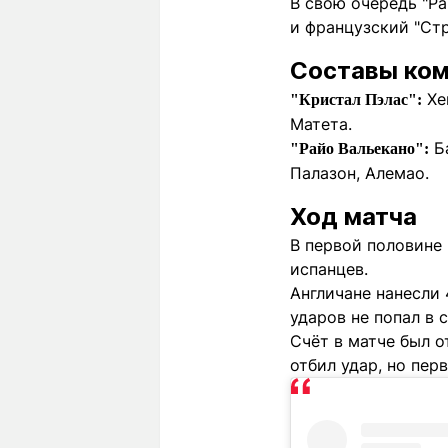
В свою очередь "Ра
и французский "Стр
Составы ко
Хен
"Кристал Пэлас":
Матета.
Ба
"Райо Вальекано":
Палазон, Алемао.
Ход матча
В первой половине
испанцев.
Англичане нанесли 
ударов не попал в 
Счёт в матче был о
отбил удар, но пер