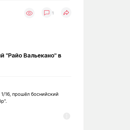
Вокруг света
Образование
1
Путевые
Учебные
заметки
заведения
Маршруты
ты
Заилийского
Алатау
й "Райо Вальекано" в
Светлая тема
Мы в социальных сетях
 1/16, прошёл боснийский
р".