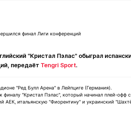
Статьи
округ спорта
Статьи
Полезное
ренды
Блоги
ига
Обзоры
емпионов
Спецпроек
английский "Кристал Пэлас" обыграл испански
ций, передаёт
Tengri Sport
.
Контакты редакции
Вакансии
Реклама
Пресс-центр
дионе "Ред Булл Арена" в Лейпциге (Германия).
клама
к финалу "Кристал Пэлас", который начинал плей-офф с
+7 (700) 3 888 188
ий АЕК, итальянскую "Фиорентину" и украинский "Шахтё