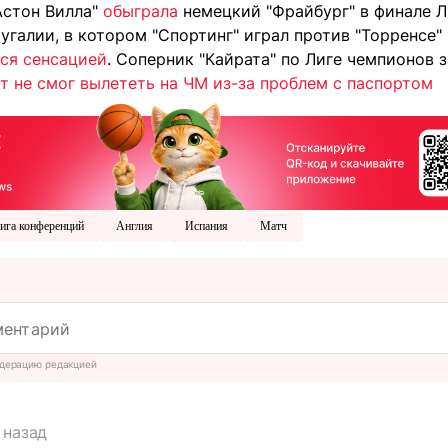
Астон Вилла"
обыграла
немецкий "Фрайбург" в финале Л
угалии, в котором "Спортинг" играл против "Торренсе"
ся сенсацией
. Соперник "Кайрата" по Лиге чемпионов 
т не смог вылететь на ЧМ из-за проблем с паспортом
ига конференций
Англия
Испания
Матч
дерацию редакцией
 назад