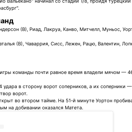
йо Вальекано" начинал со стадии 1/8, пройдя турецкий
асбург".
манд
дерсон (В), Риад, Лакруа, Канво, Митчелл, Муньос, Уор
талья (В), Чаваррия, Сисс, Лежен, Рацю, Валентин, Лопе
 игры команды почти равное время владели мячом — 46
4 удара в сторону ворот соперников, а их соперники —
створ ворот.
ткрыт во втором тайме. На 51-й минуте Уортон пробива
вым на добивании оказался Матета.