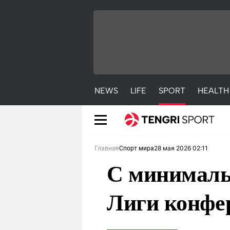
NEWS
LIFE
SPORT
HEALTH
28 мая 2026 02:11
Главная
Спорт мира
С минималь
Лиги конфе
NEWS
LIFE
S
Новости
Красиво
С