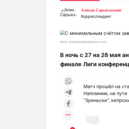
Статьи
Выгодно
В
Алихан Сарыкхазыев
Погода
Полезно
Т
Корреспондент
Спецпроекты
Любопытно
Л
ч
Рейтинги
Гороскопы
Рецепты
Фото: Dziurek/depositphotos.com
В ночь с 27 на 28 мая 
финале Лиги конферен
О проекте
Матч прошёл на ста
Редакция
Ре
Напомним, на пути 
+7 (777) 001 44 99
"Зриньски", кипрск