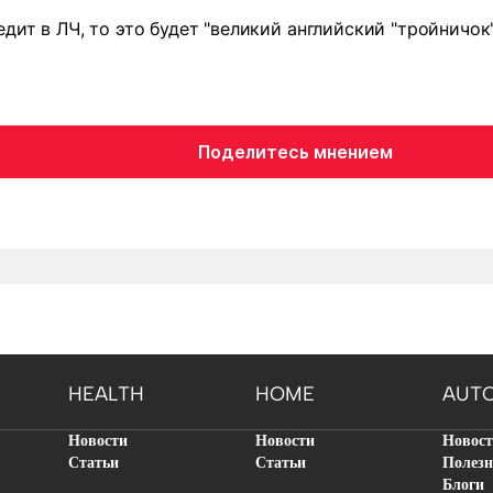
едит в ЛЧ, то это будет "великий английский "тройничок
Поделитесь мнением
HEALTH
HOME
AUT
Новости
Новости
Новос
Статьи
Статьи
Полезн
Блоги