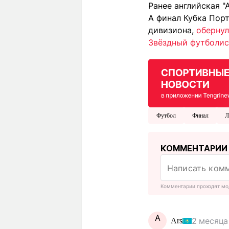
Ранее английская "
А финал Кубка Порт
дивизиона,
обернул
Звёздный футболис
Футбол
Финал
Л
КОММЕНТАРИИ
Комментарии проходят мо
A
2 месяца
Ars