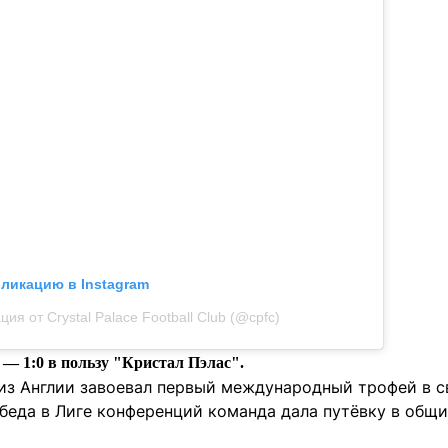
бликацию в Instagram
ия от Crystal Palace Football Club (@cpfc)
— 1:0 в пользу "Кристал Пэлас".
 из Англии завоевал первый международный трофей в с
беда в Лиге конференций команда дала путёвку в общи