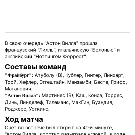
В свою очередь "Астон Вилла" прошла
французский "Лилль", итальянскую "Болонью" и
английский "Ноттингем Форрест".
Составы команд
Атуболу (В), Кублер, Гинтер, Линхарт,
"Фрайбург":
Трой, Хефлер, Эггештайн, Манзамби, Бесте, Грифо,
Матанович.
Мартинес (В), Кэш, Конса, Торрес,
"Астон Вилла":
Динь, Линделеф, Тилеманс, МакГин, Буэндия,
Роджерс, Уоткинс.
Ход матча
Счёт во встрече был открыт на 41-й минуте,
"Астон Вилла" коротко разыграла угловой, в ходе