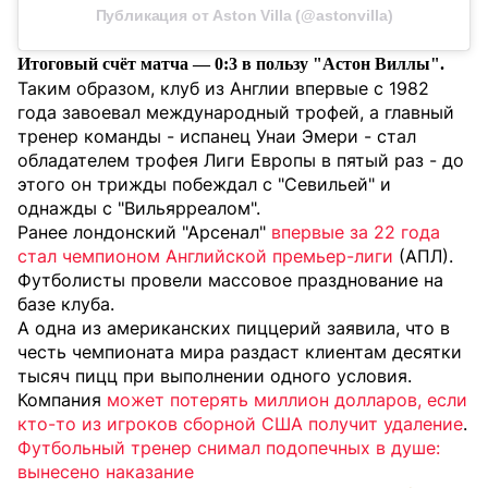
Публикация от Aston Villa (@astonvilla)
Итоговый счёт матча — 0:3 в пользу "Астон Виллы".
Таким образом, клуб из Англии впервые с 1982
года завоевал международный трофей, а главный
тренер команды - испанец Унаи Эмери - стал
обладателем трофея Лиги Европы в пятый раз - до
этого он трижды побеждал с "Севильей" и
однажды с "Вильярреалом".
Ранее лондонский "Арсенал"
впервые за 22 года
стал чемпионом Английской премьер-лиги
(АПЛ).
Футболисты провели массовое празднование на
базе клуба.
А одна из американских пиццерий заявила, что в
честь чемпионата мира раздаст клиентам десятки
тысяч пицц при выполнении одного условия.
Компания
может потерять миллион долларов, если
кто-то из игроков сборной США получит удаление
.
Футбольный тренер снимал подопечных в душе:
вынесено наказание