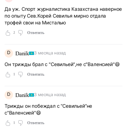
Да уж. Спорт журналистика Казахстана наверное
по опыту Сев.Корей Севилья мирно отдала
трофей свои на Мисталью
2
Ответить
D
Danik
3 месяца назад
Он трижды брал с "Севильей",не с"Валенсией"😄
1
Ответить
D
Danik
3 месяца назад
Трижды он побеждал с “Севильей”не
с"Валенсией"😄
1
Ответить