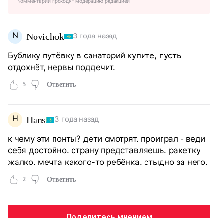
Комментарии проходят модерацию редакцией
N
Novichok
3 года назад
Бублику путёвку в санаторий купите, пусть
отдохнёт, нервы поддечит.
5
Ответить
H
Hans
3 года назад
к чему эти понты? дети смотрят. проиграл ‐ веди
себя достойно. страну представляешь. ракетку
жалко. мечта какого-то ребёнка. стыдно за него.
2
Ответить
Поделитесь мнением