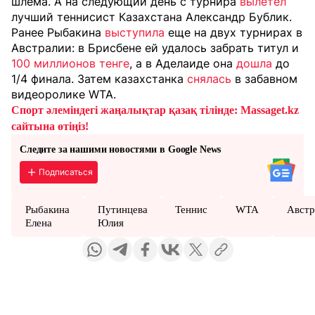
шлема. А на следующий день с турнира
вылетел
лучший теннисист Казахстана Александр Бублик.
Ранее Рыбакина
выступила
еще на двух турнирах в
Австралии: в Брисбене ей удалось забрать титул и
100 миллионов тенге
, а в Аделаиде она
дошла
до
1/4 финала. Затем казахстанка
снялась
в забавном
видеоролике WTA.
Спорт әлеміндегі жаңалықтар қазақ тілінде: Massaget.kz
сайтына өтіңіз!
Следите за нашими новостями в Google News
Подписаться
Рыбакина
Путинцева
Теннис
WTA
Австр
Елена
Юлия