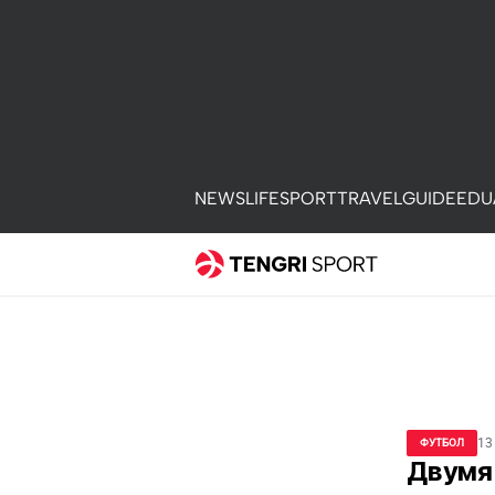
NEWS
LIFE
SPORT
TRAVEL
GUIDE
EDU
13
ФУТБОЛ
Двумя