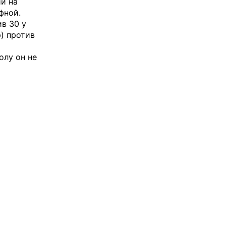
ий на
фной.
в 30 у
р) против
олу он не