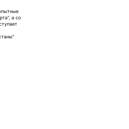
 опытные
та", а со
ступает
станы"