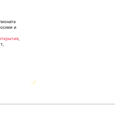
пионата
Боснии и
открытия
,
т,