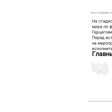
Фото: instagram.c
На стади
мира по ф
Герцегов
Перед вс
на меропр
исполнит
Главн