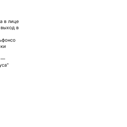
а в лице
 выход в
льфонсо
йки
д —
уса"