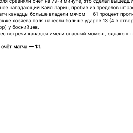
оля сравняли счёт на 79-й минуте, это сделал вышедш
анее нападающий Кайл Ларин, пробив из пределов штра
атч канадцы больше владели мячом — 61 процент проти
акже хозяева поля нанесли больше ударов 13 (4 в ство
вор) у боснийцев.
ес встречи канадцы имели опасный момент, однако к г
счёт матча — 1:1.