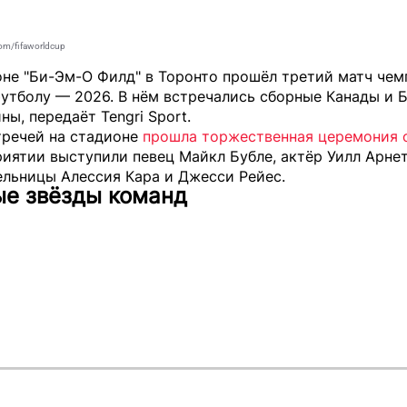
om/fifaworldcup
оне "Би-Эм-О Филд" в Торонто прошёл третий матч чем
утболу — 2026. В нём встречались сборные Канады и 
ины, передаёт
Tengri Sport
.
тречей на стадионе
прошла торжественная церемония 
иятии выступили певец Майкл Бубле, актёр Уилл Арнет
ельницы Алессия Кара и Джесси Рейес.
ые звёзды команд