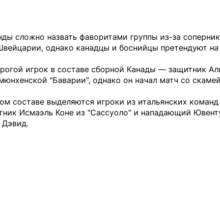
ды сложно назвать фаворитами группы из-за соперник
Швейцарии, однако канадцы и боснийцы претендуют на
рогой игрок в составе сборной Канады — защитник А
мюнхенской "Баварии", однако он начал матч со скаме
вом составе выделяются игроки из итальянских коман
тник Исмаэль Коне из "Сассуоло" и нападающий Ювент
 Дэвид.