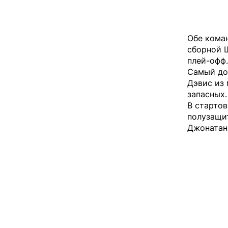
Обе коман
сборной 
плей-офф.
Самый до
Дэвис из 
запасных.
В старто
полузащи
Джонатан