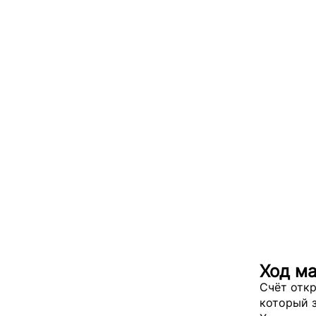
Ход м
Счёт откр
который з