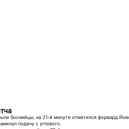
атча
ыли боснийцы, на 21-й минуте отметился форвард Йов
амкнул подачу с углового.