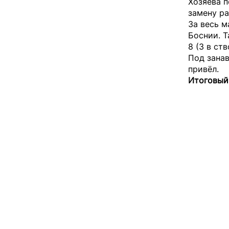
Хозяева п
замену р
За весь м
Боснии. Т
8 (3 в ст
Под занав
привёл.
Итоговый 