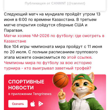
Публикация от CANMNT (@canmnt)
Следующий матч на мундиале пройдёт утром 13
июня в 6:00 по времени Казахстана. В третьем
матче открытия сойдутся сборные США и
Парагвая.
Матчи хозяев ЧМ-2026 по футболу: где смотреть в
Казахстане
Все 104 игры чемпионата мира пройдут с 11 июня
по 20 июля. С полным расписанием группового
этапа можете ознакомиться по
этой ссылке
.
Чемпионы мира по футболу за всю историю
турнира - кто выигрывал заветный трофей?