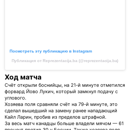
Посмотреть эту публикацию в Instagram
Публикация от Reprezentacija.ba (@reprezentacija.ba)
Ход матча
Счёт открыли боснийцы, на 21-й минуте отметился
форвард Йово Лукич, который замкнул подачу с
углового.
Хозяева поля сравняли счёт на 79-й минуте, это
сделал вышедший на замену ранее нападающий
Кайл Ларин, пробив из пределов штрафной.
За весь матч канадцы больше владели мячом — 61
процент против 30 у Боснии. Также хозяева поля