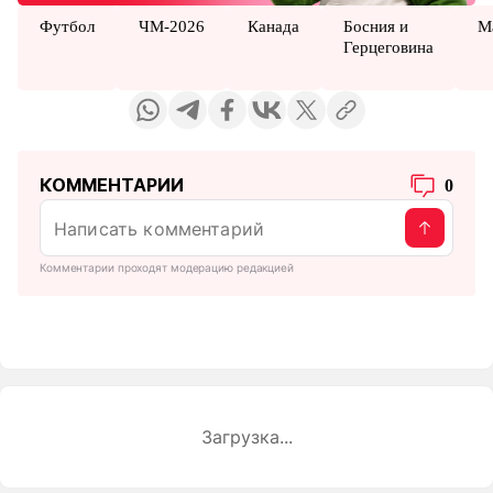
Футбол
ЧМ-2026
Канада
Босния и
М
Герцеговина
КОММЕНТАРИИ
0
Комментарии проходят модерацию редакцией
Загрузка...