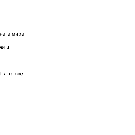
оната мира
еи и
, а также