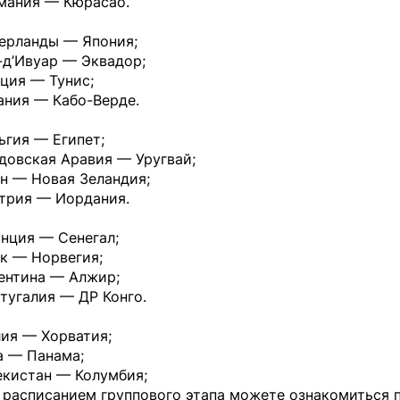
рмания — Кюрасао.
дерланды — Япония;
-д’Ивуар — Эквадор;
ция — Тунис;
ания — Кабо-Верде.
ьгия — Египет;
довская Аравия — Уругвай;
н — Новая Зеландия;
стрия — Иордания.
нция — Сенегал;
к — Норвегия;
гентина — Алжир;
тугалия — ДР Конго.
лия — Хорватия;
а — Панама;
екистан — Колумбия;
 расписанием группового этапа можете ознакомиться 