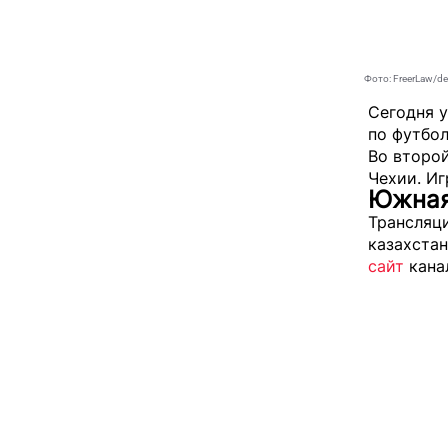
Фото: FreerLaw/d
Сегодня у
по футбол
Во второ
Чехии. Иг
Южная 
Трансляци
казахстан
сайт
кана