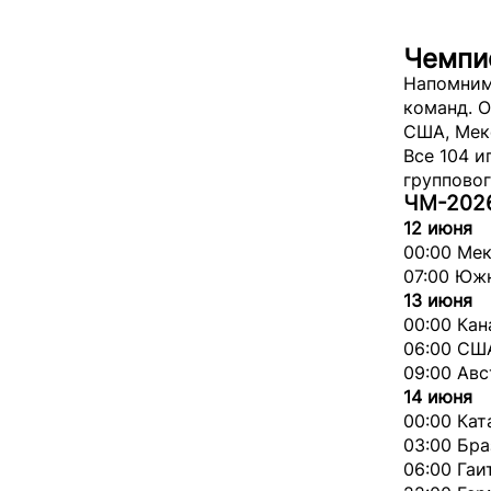
Чемпио
Напомним,
команд. О
США, Мек
Все 104 и
групповог
ЧМ-2026
12 июня
00:00 Ме
07:00 Юж
13 июня
00:00 Кан
06:00 СШ
09:00 Авс
14 июня
00:00 Ка
03:00 Бр
06:00 Гаи