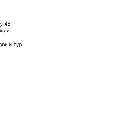
у 48
нах:
ервый тур