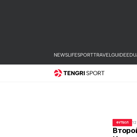
NEWS
LIFE
SPORT
TRAVEL
GUIDE
EDU
12
ФУТБОЛ
Второй