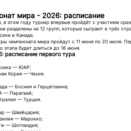
нат мира - 2026: расписание
 в этом году турнир впервые пройдёт с участием сраз
ни разделены на 12 групп, которые сыграют в трёх стра
сике и Канаде.
гры чемпионата мира пройдут с 11 июня по 20 июля. П
о этапа будет длиться до 18 июня.
: расписание первого тура
ксика — ЮАР;
ная Корея — Чехия.
ада — Босния и Герцеговина;
А — Парагвай;
тралия — Турция.
тар — Швейцария;
азилия — Марокко;
ти — Шотландия;