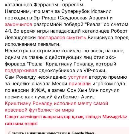
каталонцев Ферраном Торресом.
Напомним, что матч за Суперкубок Испании
проходил в Эр-Рияде (Саудовская Аравия) и
закончился
разгромной победой "Реала" со счетом
4:1. Во время игры нападающий каталонцев Роберт
Левандовски
постарался смутить
Винисиуса перед
исполнением пенальти.
Несмотря на огромное количество звезд на поле,
одним из главных действующих лиц стал экс-
форвард "Реала" Криштиану Роналду, который
поддерживал
одноклубников из VIP-ложи.
Сам Роналду неожиданно
уступил
вторую премию
за неделю: сначала Месси
признали
игроком года
по версии ФИФА, а затем Сон Хын Мин получил
премию как лучший футболист Азии.
Криштиану Роналду исполнил мечту самой
красивой футболистки мира
Спорт әлеміндегі жаңалықтар қазақ тілінде: Massaget.kz
сайтына өтіңіз!
Следите за нашими новостями в Google News