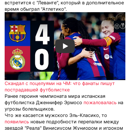
встретится с "Леванте", который в дополнительное
время обыграл "Атлетико".
Смотреть видео YouTube
Скандал с поцелуями на ЧМ: что фанаты пишут
пострадавшей футболистке
Ранее героиня чемпионата мира испанская
футболистка Дженнифер Эрмосо
пожаловалась
на
угрозы болельщиков.
Что же касается мужского Эль-Класико, то
появились
новые подробности перепалки между
звездой "Реала" Винисиусом Жуниором и игроком