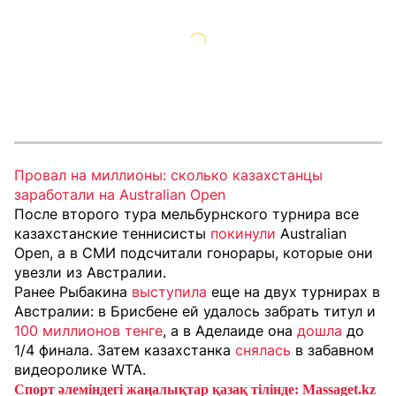
Провал на миллионы: сколько казахстанцы
заработали на Australian Open
После второго тура мельбурнского турнира все
казахстанские теннисисты
покинули
Australian
Open, а в СМИ подсчитали гонорары, которые они
увезли из Австралии.
Ранее Рыбакина
выступила
еще на двух турнирах в
Австралии: в Брисбене ей удалось забрать титул и
100 миллионов тенге
, а в Аделаиде она
дошла
до
1/4 финала. Затем казахстанка
снялась
в забавном
видеоролике WTA.
Спорт әлеміндегі жаңалықтар қазақ тілінде: Massaget.kz