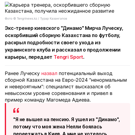
Фото ©️ Tengrinews.kz / Турар Казангапов
Экс-тренер киевского "Динамо" Мирча Луческу,
оскорбивший сборную Казахстана по футболу,
раскрыл подробности своего ухода из
украинского клуба и рассказал о продолжении
карьеры, передает
Tengri Sport
.
Ранее Луческу
назвал
потенциальный выход
сборной Казахстана на Евро-2024 "ненормальным
и невероятным": специалист высказался об
невысоком уровне соревнования и привел в
пример команду Магомеда Адиева.
"Я не вышел на пенсию. Я ушел из "Динамо",
потому что моя жена Нелли боялась
переезжать в Киев. А мне не хотелось