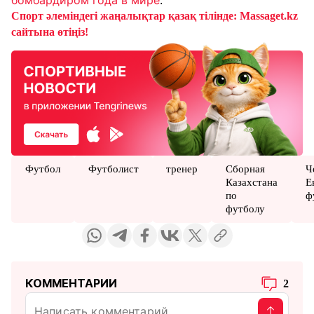
бомбардиром года в мире
.
Спорт әлеміндегі жаңалықтар қазақ тілінде: Massaget.kz
сайтына өтіңіз!
Футбол
Футболист
тренер
Сборная
Ч
Казахстана
Е
по
ф
футболу
КОММЕНТАРИИ
2