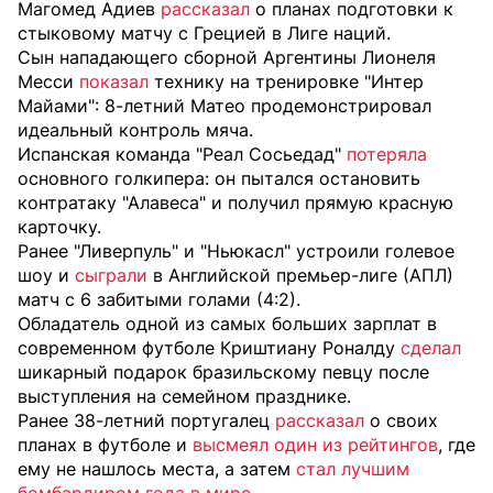
Магомед Адиев
рассказал
о планах подготовки к
стыковому матчу с Грецией в Лиге наций.
Сын нападающего сборной Аргентины Лионеля
Месси
показал
технику на тренировке "Интер
Майами": 8-летний Матео продемонстрировал
идеальный контроль мяча.
Испанская команда "Реал Сосьедад"
потеряла
основного голкипера: он пытался остановить
контратаку "Алавеса" и получил прямую красную
карточку.
Ранее "Ливерпуль" и "Ньюкасл" устроили голевое
шоу и
сыграли
в Английской премьер-лиге (АПЛ)
матч с 6 забитыми голами (4:2).
Обладатель одной из самых больших зарплат в
современном футболе Криштиану Роналду
сделал
шикарный подарок бразильскому певцу после
выступления на семейном празднике.
Ранее 38-летний португалец
рассказал
о своих
планах в футболе и
высмеял один из рейтингов
, где
ему не нашлось места, а затем
стал лучшим