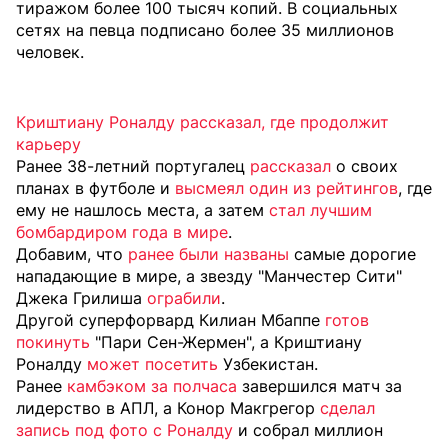
тиражом более 100 тысяч копий. В социальных
сетях на певца подписано более 35 миллионов
человек.
Криштиану Роналду рассказал, где продолжит
карьеру
Ранее 38-летний португалец
рассказал
о своих
планах в футболе и
высмеял один из рейтингов
, где
ему не нашлось места, а затем
стал лучшим
бомбардиром года в мире
.
Добавим, что
ранее были названы
самые дорогие
нападающие в мире, а звезду "Манчестер Сити"
Джека Грилиша
ограбили
.
Другой суперфорвард Килиан Мбаппе
готов
покинуть
"Пари Сен-Жермен", а Криштиану
Роналду
может посетить
Узбекистан.
Ранее
камбэком за полчаса
завершился матч за
лидерство в АПЛ, а Конор Макгрегор
сделал
запись под фото с Роналду
и собрал миллион