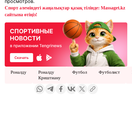
просмотров.
Спорт әлеміндегі жаңалықтар қазақ тілінде: Massaget.kz
сайтына өтіңіз!
Роналду
Роналду
Футбол
Футболист
Криштиану