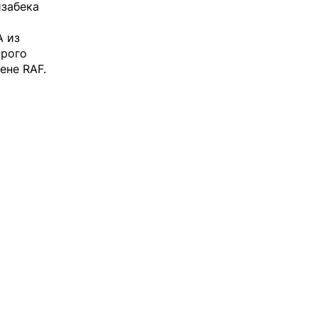
изабека
A из
орого
ене RAF.