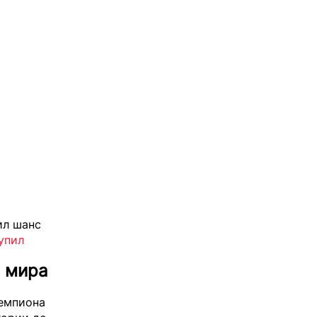
ил шанс
упил
н мира
чемпиона