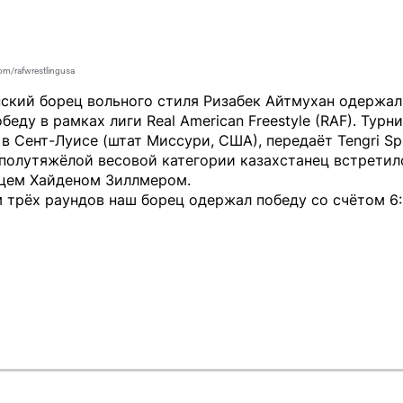
om/rafwrestlingusa
нский борец вольного стиля Ризабек Айтмухан одержа
беду в рамках лиги Real American Freestyle (RAF). Турн
 в Сент-Луисе (штат Миссури, США), передаёт
Tengri Sp
полутяжёлой весовой категории казахстанец встретил
цем Хайденом Зиллмером.
 трёх раундов наш борец одержал победу со счётом 6: