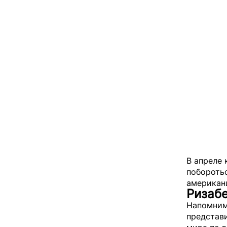
В апреле 
побороть
американ
Ризаб
Напомним,
представи