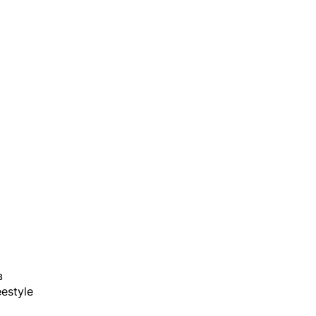
в
estyle