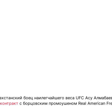
ахстанский боец наилегчайшего веса UFC Асу Алмабае
 контракт
с борцовским промоушеном Real American Fre