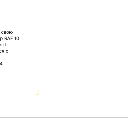
л свою
ир RAF 10
ort
.
ся с
4.