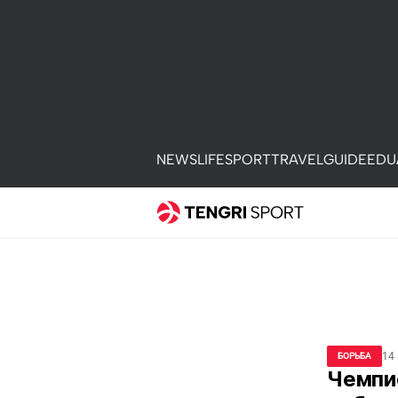
NEWS
LIFE
SPORT
TRAVEL
GUIDE
EDU
14
БОРЬБА
Чемпи