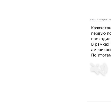
Фото: instagram.c
Казахста
первую по
проходил
В рамках 
американ
По итогам