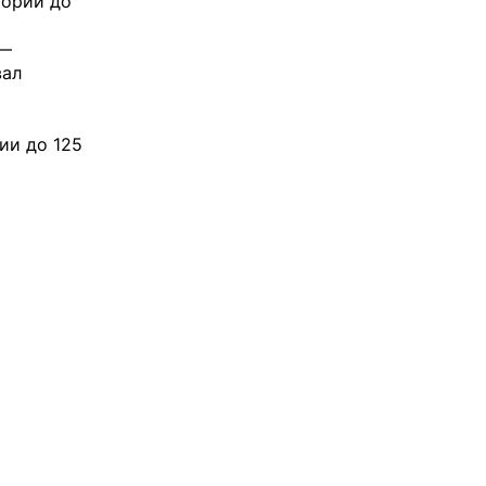
гории до
 —
вал
ии до 125