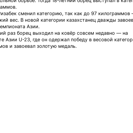
ольной борьбе. Тогда 18-летний борец выступал в кате
раммов.
изабек сменил категорию, так как до 97 килограммов
ий вес. В новой категории казахстанец дважды завое
емпионата Азии.
ий раз борец выходил на ковёр совсем недавно — на
е Азии U-23, где он одержал победу в весовой категор
мов и завоевал золотую медаль.