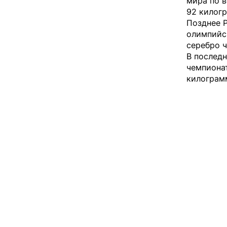
мира по в
92 килог
Позднее Р
олимпийск
серебро ч
В последн
чемпионат
килограм