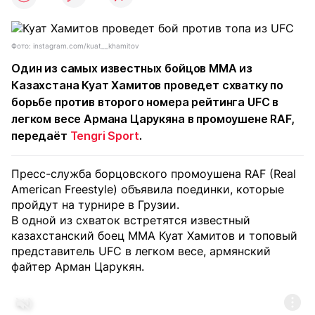
Фото: instagram.com/kuat__khamitov
Один из самых известных бойцов MMA из
Казахстана Куат Хамитов проведет схватку по
борьбе против второго номера рейтинга UFC в
легком весе Армана Царукяна в промоушене RAF,
передаёт
Tengri Sport
.
Пресс-служба борцовского промоушена RAF (Real
American Freestyle) объявила поединки, которые
пройдут на турнире в Грузии.
В одной из схваток встретятся известный
казахстанский боец ММА Куат Хамитов и топовый
представитель UFC в легком весе, армянский
файтер Арман Царукян.