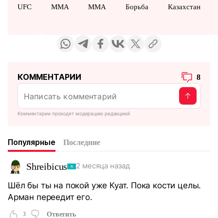
UFC
MMA
ММА
Борьба
Казахстан
КОММЕНТАРИИ
8
Комментарии проходят модерацию редакцией
Популярные
Последние
Shreibicus
2 месяца назад
Шёл бы ты на покой уже Куат. Пока кости целы.
Арман переедит его.
3
Ответить