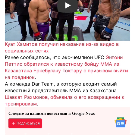
Смотреть видео YouTube
Куат Хамитов получил наказание из-за видео в
социальных сетях
Ранее сообщалось, что экс-чемпион UFC
Энтони
Петтис обратился к известному бойцу MMA из
Казахстана Еркебулану Токтару с призывом выйти
на поединок
.
А команда Dar Team, в которую входит самый
известный представитель ММА из Казахстана
Шавкат Рахмонов, объявила о его возвращении к
тренировкам
.
Следите за нашими новостями в Google News
Подписаться