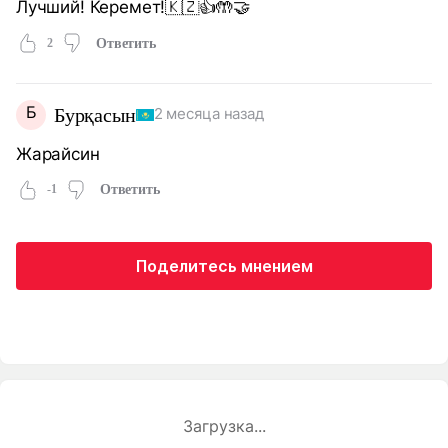
Лучший! Керемет!🇰🇿👍🤲🤝
2
Ответить
Б
Бурқасын
2 месяца назад
Жарайсин
-1
Ответить
Поделитесь мнением
Загрузка...