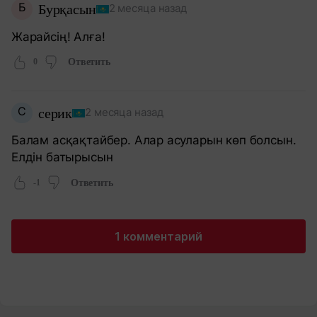
Б
Бурқасын
2 месяца назад
Жарайсің! Алға!
0
Ответить
С
серик
2 месяца назад
Балам асқақтайбер. Алар асуларын көп болсын.
Елдін батырысын
-1
Ответить
1 комментарий