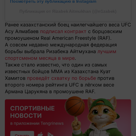
Посмотреть эту публикацию в Instagram
Публикация от Rizabek Aitmukhan (@rr1zabek)
Ранее казахстанский боец наилегчайшего веса UFC
Асу Алмабаев
подписал контракт
с борцовским
промоушеном Real American Freestyle (RAF).
А совсем недавно международная федерация
борьбы выбрала Ризабека Айтмухана
лучшим
спортсменом месяца в мире
.
Также стало известно, что один из самых
известных бойцов MMA из Казахстана Куат
Хамитов
проведёт схватку по борьбе
против
второго номера рейтинга UFC в лёгком весе
Армана Царукяна в промоушене RAF.