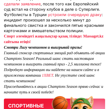
сделали заявление
, после того как Европейский
суд встал на сторону клубов в деле о Суперлиге.
Футболисты в Турции
устроили очередную драку
:
инцидент произошел за несколько минут до
финального свистка и закончился пятью красными
карточками и вмешательством полиции.
Спорт әлеміндегі жаңалықтар қазақ тілінде: Massaget.kz
сайтына өтіңіз!
Смотри Лигу чемпионов и выигрывай призы!
Главный спонсор спортивных эмоций рад объявить об акции
Champions Season! Реальный шанс стать настоящим
чемпионом и выиграть главный приз - 2,5 миллиона тенге!
Подробную информацию вы найдете на нашем сайте и в
приложении компании
1XBET
. Не упустите свой шанс
стать чемпионом!
Присоединяйтесь к акции Champions Season прямо сейчас и
начните путь к своей победе!