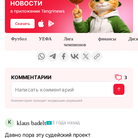
Футбол
УЕФА
Лига
финансы
Диск
чемпионов
КОММЕНТАРИИ
3
Комментарии проходят модерацию редакцией
K
klaus badelt
3 года назад
Давно пора эту судейский проект