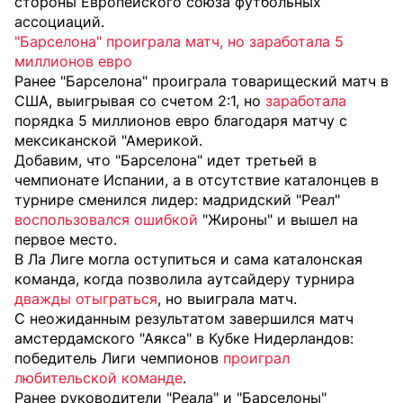
стороны Европейского союза футбольных
ассоциаций.
"Барселона" проиграла матч, но заработала 5
миллионов евро
Ранее "Барселона" проиграла товарищеский матч в
США, выигрывая со счетом 2:1, но
заработала
порядка 5 миллионов евро благодаря матчу с
мексиканской "Америкой.
Добавим, что "Барселона" идет третьей в
чемпионате Испании, а в отсутствие каталонцев в
турнире сменился лидер: мадридский "Реал"
воспользовался ошибкой
"Жироны" и вышел на
первое место.
В Ла Лиге могла оступиться и сама каталонская
команда, когда позволила аутсайдеру турнира
дважды отыграться
, но выиграла матч.
С неожиданным результатом завершился матч
амстердамского "Аякса" в Кубке Нидерландов:
победитель Лиги чемпионов
проиграл
любительской команде
.
Ранее руководители "Реала" и "Барселоны"