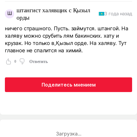
штангист халявщик с Қызыл
Ш
3 года назад
орды
ничего страшного. Пусть. займутся. штангой. На
халяву можно срубить лям бакинских. хату и
крузак. Но только в,Қызыл орде. На халяву. Тут
главное не спалится на химий.
0
Ответить
Поделитесь мнением
Загрузка...