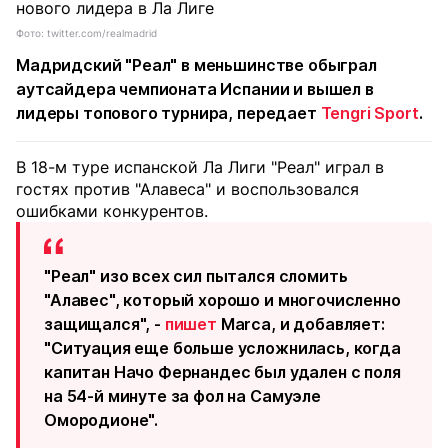
Фото: twitter.com/realmadrid
Мадридский "Реал" в меньшинстве обыграл
аутсайдера чемпионата Испании и вышел в
лидеры топового турнира, передает
Tengri Sport
.
В 18-м туре испанской Ла Лиги "Реал" играл в
гостях против "Алавеса" и воспользовался
ошибками конкурентов.
"Реал" изо всех сил пытался сломить
"Алавес", который хорошо и многочисленно
защищался", -
пишет
Marca, и добавляет:
"Ситуация еще больше усложнилась, когда
капитан Начо Фернандес был удален с поля
на 54-й минуте за фол на Самуэле
Омородионе".