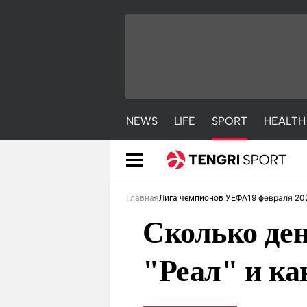
NEWS
LIFE
SPORT
HEALTH
19 февраля 20
Главная
Лига чемпионов УЕФА
Сколько ден
"Реал" и ка
NEWS
LIFE
S
Новости
Красиво
С