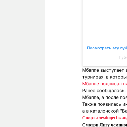
Посмотреть эту пу
Публ
Мбаппе выступает з
турнирах, в котор
Мбаппе подписал п
Ранее сообщалось,
Мбаппе, а после по
Также появилась и
а в каталонской "Б
Спорт әлеміндегі жаңа
Смотри Лигу чемпио