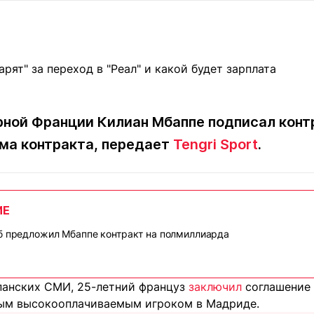
Статьи
округ спорта
Статьи
Полезное
ренды
Блоги
ига
Обзоры
емпионов
Спецпроек
рной Франции Килиан Мбаппе подписал конт
мма контракта, передает
Tengri Sport
.
Контакты редакции
Вакансии
Реклама
Пресс-центр
ИЕ
клама
б предложил Мбаппе контракт на полмиллиарда
+7 (700) 3 888 188
анских СМИ, 25-летний француз
заключил
соглашение 
ым высокооплачиваемым игроком в Мадриде.