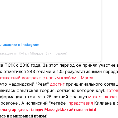
бликацию в Instagram
икация от Kylian Mbappé (@k.mbappe)
а ПСЖ с 2018 года. За этот период он принял участие 
ых отметился 243 голами и 105 результативными перед
ятилетний контракт с новым клубом - Marca
 что мадридский "Реал"
достиг
принципиального соглаш
явилась фанатская теория, согласно которой клуб
гото
нформация о том, что 25-летний француз
может оказат
арселоне". А испанский "Хетафе"
представил
Килиана в 
лықтар қазақ тілінде: Massaget.kz сайтына өтіңіз!
нов и выигрывай призы!