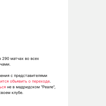
в 290 матчах во всех
ачами.
ения с представителями
вится объявить о переходе
.
ься
не в мадридском "Реале",
своем клубе.