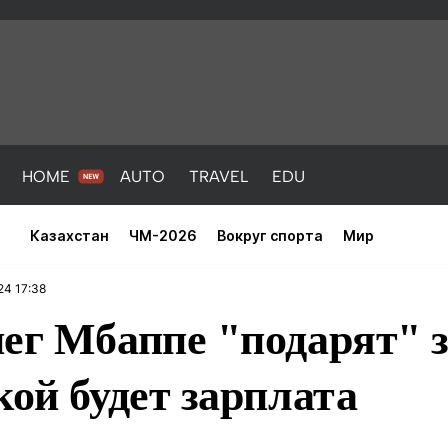
HOME
AUTO
TRAVEL
EDU
Казахстан
ЧМ-2026
Вокруг спорта
Мир
24 17:38
ег Мбаппе "подарят" з
кой будет зарплата
PORT
HEALTH
HOME
AUTO
Новости
порт
Новости
Новости