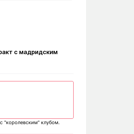
Вокруг света
Образование
Путевые
Учебные
заметки
заведения
Маршруты
ты
Заилийского
Алатау
ракт с мадридским
Светлая тема
Мы в социальных сетях
с "королевским" клубом.