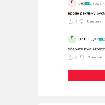
Б
2 года 
Баке
вроде рекламу бук
1
Ответить
П
2
ПАВЛОДАР
Уберите пжл Агресс
0
Ответить