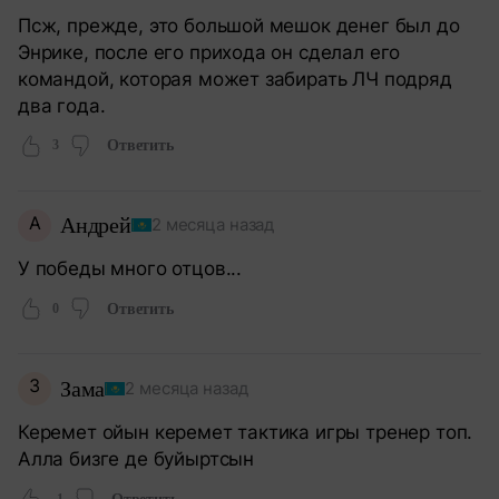
Псж, прежде, это большой мешок денег был до
Энрике, после его прихода он сделал его
командой, которая может забирать ЛЧ подряд
два года.
3
Ответить
А
Андрей
2 месяца назад
У победы много отцов...
0
Ответить
З
Зама
2 месяца назад
Керемет ойын керемет тактика игры тренер топ.
Алла бизге де буйыртсын
-1