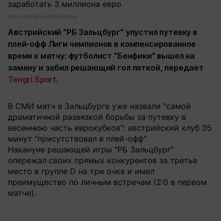
Фото: twitter.com/SLBenfica
Австрийский "РБ Зальцбург" упустил путевку в
плей-офф Лиги чемпионов в компенсированное
время к матчу: футболист "Бенфики" вышел на
замену и забил решающий гол пяткой, передает
Tengri Sport
.
В СМИ матч в Зальцбурге уже назвали "самой
драматичной развязкой борьбы за путевку в
весеннюю часть еврокубков": австрийский клуб 35
минут "присутствовал в плей-офф"
Накануне решающей игры "РБ Зальцбург"
опережал своих прямых конкурентов за третье
место в группе D на три очка и имел
преимущество по личным встречам (2:0 в первом
матче).