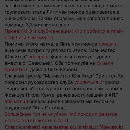
зарабатывает полмиллиона евро, а победа в матче
группового этапа Лиги чемпионов оценивается в
2,8 миллиона. Таким образом, мяч Кабрала принес
команде 3,3 миллиона евро.
Провал МЮ и клуб-сенсация: кто пробился в плей-
офф Лиги чемпионов
Помимо этого матча, в Лиге чемпионов
прошли
еще семь встреч группового этапа: "Манчестер
Юнайтед"
потерпел
фиаско и покинул турнир
вместе с "Севильей". Оба топ-клуба не
сумели
пробиться
даже в Лигу Европы.
Главный тренер "Манчестер Юнайтед" Эрик тен Хаг
попросил руководство клуба
усилиться
игроком
"Барселоны": конкуренты готовы совершить обмен.
Француз Нголо Канте, ранее выступавший в АПЛ,
впечатлил
болельщиков невероятным голом за
саудовский "Аль-Иттихад".
Волшебный гол на клубном ЧМ покорил фанатов:
игрока хотят видеть в АПЛ
Спорт әлеміндегі жаңалықтар қазақ тілінде: Massaget.kz