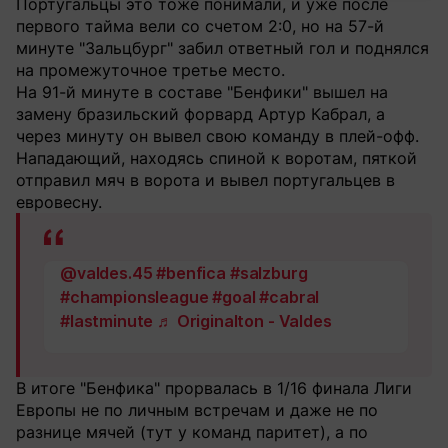
Португальцы это тоже понимали, и уже после
первого тайма вели со счетом 2:0, но на 57-й
минуте "Зальцбург" забил ответный гол и поднялся
на промежуточное третье место.
На 91-й минуте в составе "Бенфики" вышел на
замену бразильский форвард Артур Кабрал, а
через минуту он вывел свою команду в плей-офф.
Нападающий, находясь спиной к воротам, пяткой
отправил мяч в ворота и вывел португальцев в
евровесну.
@valdes.45
#benfica
#salzburg
#championsleague
#goal
#cabral
#lastminute
♬ Originalton - Valdes
В итоге "Бенфика" прорвалась в 1/16 финала Лиги
Европы не по личным встречам и даже не по
разнице мячей (тут у команд паритет), а по