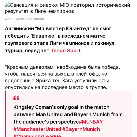
Фото: twitter.com/ManUtd
Английский "Манчестер Юнайтед" не смог
победить "Баварию" в последнем матче
группового этапа Лиги чемпионов и покинул
турнир, передает
Tengri Sport
.
"Красным дьяволам" необходима была победа,
чтобы надеяться на выход в плей-офф, но
подопечные Эрика тен Хага уступили 0:1 и
опустились на последнее место в группе.
Kingsley Coman's only goal in the match
between Man United and Bayern Munich from
the audience's perspective
#MUNBAY
#ManchesterUnited
#BayernMunich
#ChampionsLeague