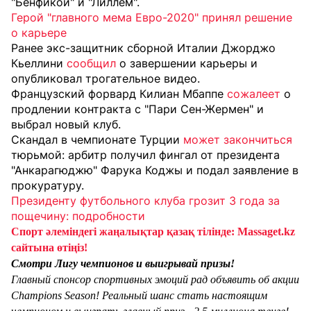
"Бенфикой" и "Лиллем".
Герой "главного мема Евро-2020" принял решение
о карьере
Ранее экс-защитник сборной Италии Джорджо
Кьеллини
сообщил
о завершении карьеры и
опубликовал трогательное видео.
Французский форвард Килиан Мбаппе
сожалеет
о
продлении контракта с "Пари Сен-Жермен" и
выбрал новый клуб.
Скандал в чемпионате Турции
может закончиться
тюрьмой: арбитр получил фингал от президента
"Анкарагюджю" Фарука Коджы и подал заявление в
прокуратуру.
Президенту футбольного клуба грозит 3 года за
пощечину: подробности
Спорт әлеміндегі жаңалықтар қазақ тілінде: Massaget.kz
сайтына өтіңіз!
Смотри Лигу чемпионов и выигрывай призы!
Главный спонсор спортивных эмоций рад объявить об акции
Champions Season! Реальный шанс стать настоящим