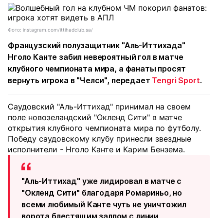
Фото: instagram.com/ittihadclub.sa/
Французский полузащитник "Аль-Иттихада"
Нголо Канте забил невероятный гол в матче
клубного чемпионата мира, а фанаты просят
вернуть игрока в "Челси", передает
Tengri Sport
.
Саудовский "Аль-Иттихад" принимал на своем
поле новозеландский "Окленд Сити" в матче
открытия клубного чемпионата мира по футболу.
Победу саудовскому клубу принесли звездные
исполнители - Нголо Канте и Карим Бензема.
"Аль-Иттихад" уже лидировал в матче с
"Окленд Сити" благодаря Ромариньо, но
всеми любимый Канте чуть не уничтожил
ворота блестящим залпом с линии