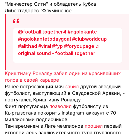
"Манчестер Сити" и обладатель Кубка
Либертадорес "Флуминенсе".
@football.together4
#ngolokante
#ngolokantetodaygoal
#clubworldcup
#alithad
#viral
#fyp
#foryoupage
♬
original sound - football together
Криштиану Роналду забил один из красивейших
голов в своей карьере
Ранее потрясающий мяч
забил
другой звездный
футболист, выступающий в Саудовской Аравии, -
португалец Криштиану Роналду.
Финт португальца
позволил
футболисту из
Кыргызстана покорить Instagram-аккаунт с 70
миллионами подписчиков.
Тем временем в Лиге чемпионов
прошел
первый
игровой день заключительного тура группового