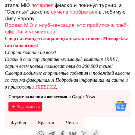
этапа: МЮ
потерпел
фиаско и покинул турнир, а
"Севилья" даже не
сумела пробраться
в любимую
Лигу Европу.
Провал МЮ и клуб-сенсация: кто пробился в плей-
офф Лиги чемпионов
Спорт әлеміндегі жаңалықтар қазақ тілінде: Massaget.kz
сайтына өтіңіз!
Спорта хватит на всех!
Главный спонсор спортивных эмоций, компания 1XBET,
дарит всем новым пользователям до 200 000 тенге!
Смотри любимые спортивные события и побеждай вместе
со своими фаворитами! Подробная информация на сайте и
в приложении
1XBET.KZ
.
Следите за нашими новостями в Google News
Подписаться
Футбол
Красота
Челси