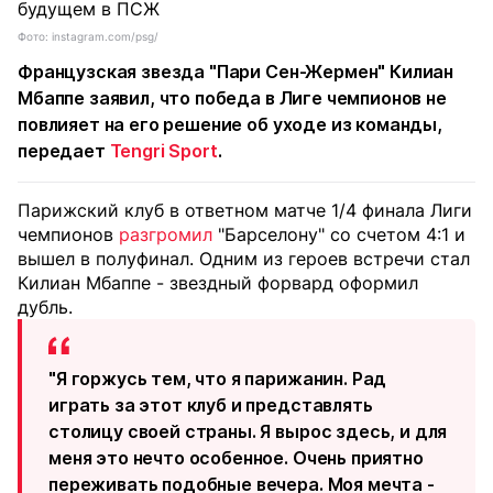
Фото: instagram.com/psg/
Французская звезда "Пари Сен-Жермен" Килиан
Мбаппе заявил, что победа в Лиге чемпионов не
повлияет на его решение об уходе из команды,
передает
Tengri Sport
.
Парижский клуб в ответном матче 1/4 финала Лиги
чемпионов
разгромил
"Барселону" со счетом 4:1 и
вышел в полуфинал. Одним из героев встречи стал
Килиан Мбаппе - звездный форвард оформил
дубль.
"Я горжусь тем, что я парижанин. Рад
играть за этот клуб и представлять
столицу своей страны. Я вырос здесь, и для
меня это нечто особенное. Очень приятно
переживать подобные вечера. Моя мечта -