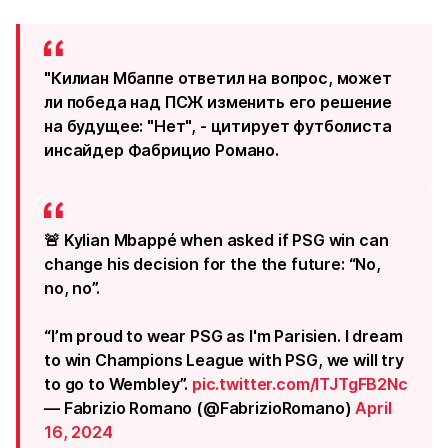
"Килиан Мбаппе ответил на вопрос, может
ли победа над ПСЖ изменить его решение
на будущее: "Нет", - цитирует футболиста
инсайдер Фабрицио Романо.
🚨 Kylian Mbappé when asked if PSG win can
change his decision for the the future: “No,
no, no”.
“I’m proud to wear PSG as I'm Parisien. I dream
to win Champions League with PSG, we will try
to go to Wembley”.
pic.twitter.com/ITJTgFB2Nc
— Fabrizio Romano (@FabrizioRomano)
April
16, 2024