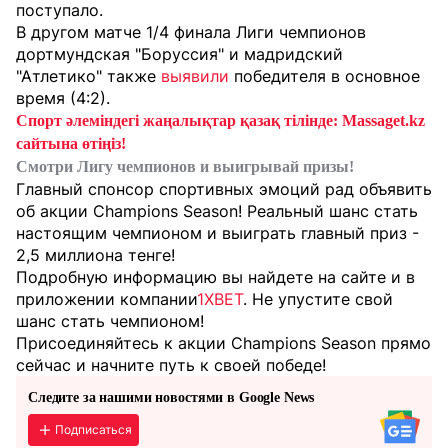
поступало.
В другом матче 1/4 финала Лиги чемпионов
дортмундская "Боруссия" и мадридский
"Атлетико" также
выявили
победителя в основное
время (4:2).
Спорт әлеміндегі жаңалықтар қазақ тілінде: Massaget.kz
сайтына өтіңіз!
Смотри Лигу чемпионов и выигрывай призы!
Главный спонсор спортивных эмоций рад объявить
об акции Champions Season! Реальный шанс стать
настоящим чемпионом и выиграть главный приз -
2,5 миллиона тенге!
Подробную информацию вы найдете на сайте и в
приложении компании
1XBET
. Не упустите свой
шанс стать чемпионом!
Присоединяйтесь к акции Champions Season прямо
сейчас и начните путь к своей победе!
Следите за нашими новостями в Google News
Подписаться