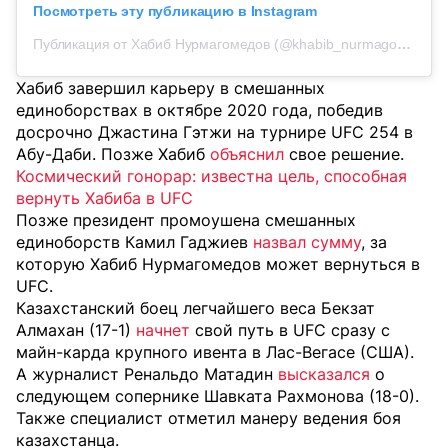
Посмотреть эту публикацию в Instagram
Публикация от Хабиб Нурмагомедов (@khabib_nurmagomedov)
Хабиб завершил карьеру в смешанных
единоборствах в октябре 2020 года,
победив
досрочно Джастина Гэтжи на турнире UFC 254 в
Абу-Даби. Позже Хабиб
объяснил
свое решение.
Космический гонорар: известна цель, способная
вернуть Хабиба в UFC
Позже президент промоушена смешанных
единоборств Камил Гаджиев
назвал сумму
, за
которую Хабиб Нурмагомедов может вернуться в
UFC.
Казахстанский боец легчайшего веса Бекзат
Алмахан (17-1)
начнет
свой путь в UFC сразу с
майн-карда крупного ивента в Лас-Вегасе (США).
А журналист Ренальдо Матадин
высказался
о
следующем сопернике Шавката Рахмонова (18-0).
Также специалист отметил манеру ведения боя
казахстанца.