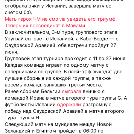
отобрала очки у Испании, завершив матч со
счётом 0:0.
Мать героя ЧМ не смогла увидеть его триумф.
Теперь их воссоединят в Майами
В заключительном, 3-м туре, группового этапа
Уругвай сыграет с Испанией, а Кабо-Верде — с
Саудовской Аравией, обе встречи пройдут 27
июня.
Групповой этап турнира проходит с 11 по 27 июня.
Каждая команда играет по одному матчу с
соперниками по группе. В плей-офф выходят две
лучшие сборные из каждой группы, а также
восемь команд, занявших третьи места.
Ранее сборная Бельгии
сыграла
вничью с
командой Ирана в матче второго тура группы G. А
футболисты Испании
одержали
разгромную
победу над Саудовской Аравией в матче второго
тура группы H.
Следующий матч на мундиале между Новой
Зеландией и Египтом пройдет в 06:00 по