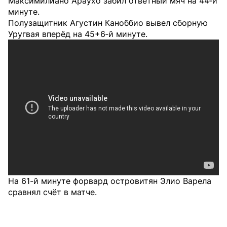
Максимилиано Араухо забил ответный мяч на 44‑й
минуте.
Полузащитник Агустин Каноббио вывел сборную
Уругвая вперёд на 45+6‑й минуте.
На 61-й минуте форвард островитян Элио Варела
сравнял счёт в матче.