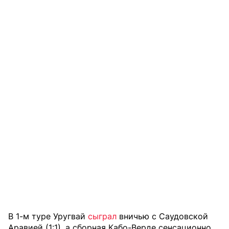
В 1-м туре Уругвай
сыграл
вничью с Саудовской
Аравией (1:1), а сборная Кабо-Верде сенсационно