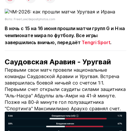
Фото: FreerLaw/depositphotos.com
В ночь с 15 на 16 июня прошли матчи групп G и H на
чемпионате мира по футболу. Все игры
завершились вничью, передаёт
Tengri Sport
.
Саудовская Аравия - Уругвай
Первыми свои матч провели национальные
команды Саудовской Аравии и Уругвая. Встреча
завершилась боевой ничьей со счетом 1:1.
Первыми счет открыли саудиты силами защитника
"Аль-Насра" Абдуллы аль-Амри на 41-й минуте.
Позже на 80-й минуте гол полузащитника
"Спортинга" Максимилиано Араухо сравнял счет.