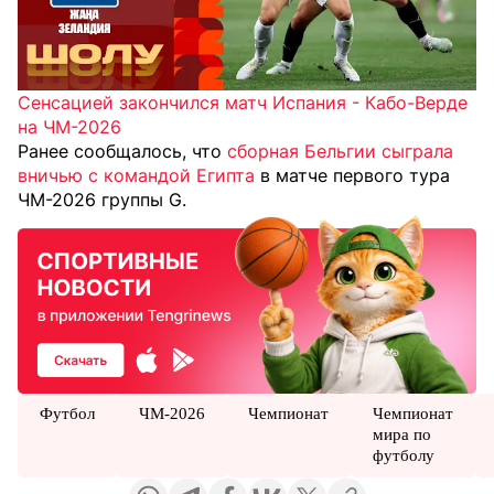
Сенсацией закончился матч Испания - Кабо-Верде
на ЧМ-2026
Ранее сообщалось, что
сборная Бельгии сыграла
вничью с командой Египта
в матче первого тура
ЧМ-2026 группы G.
Футбол
ЧМ-2026
Чемпионат
Чемпионат
мира по
футболу