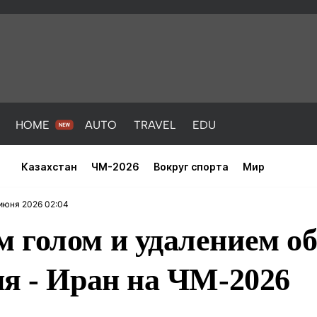
HOME
AUTO
TRAVEL
EDU
Казахстан
ЧМ-2026
Вокруг спорта
Мир
июня 2026 02:04
 голом и удалением об
я - Иран на ЧМ-2026
PORT
HEALTH
HOME
AUTO
Новости
порт
Новости
Новости