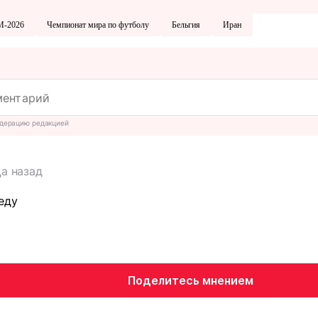
М-2026
Чемпионат мира по футболу
Бельгия
Иран
дерацию редакцией
а назад
еду
Поделитесь мнением