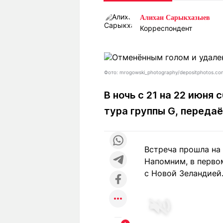
Статьи
Выгодно
В
Алихан Сарыкхазыев
Погода
Полезно
Т
Корреспондент
Спецпроекты
Любопытно
Л
ч
Рейтинги
Гороскопы
Рецепты
Фото: mrogowski_photography/depositphotos.co
В ночь с 21 на 22 июня
тура группы G, переда
О проекте
Встреча прошла на
Редакция
Ре
Напомним, в первом
+7 (777) 001 44 99
с Новой Зеландией