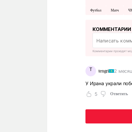
Футбол
Матч
Ч
КОММЕНТАРИИ
Комментарии проходят мо
T
2 месяц
tengri
У Ирана украли поб
5
Ответить