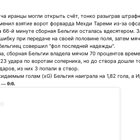
ча иранцы могли открыть счёт, тонко разыграв штрафн
енил взятие ворот форварда Мехди Тареми из-за офса
а 66-й минуте сборная Бельгии осталась вдесятером. 
шибку при передаче на своей половине поля, затем мя
бельгиец совершил "фол последней надежды".
а, сборная Бельгии владела мячом 70 процентов време
23 удара по воротам соперника, но до створа дошли то
даров, из них 3 попали в створ.
идаемым голам (xG) Бельгия наиграла на 1,82 гола, а И
 — 0:0.