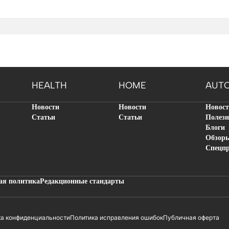
HEALTH
HOME
AUT
Новости
Новости
Новос
Статьи
Статьи
Полезн
Блоги
Обзор
Спецп
ая политика
Редакционные стандарты
ка конфиденциальности
Политика исправления ошибок
Публичная оферта