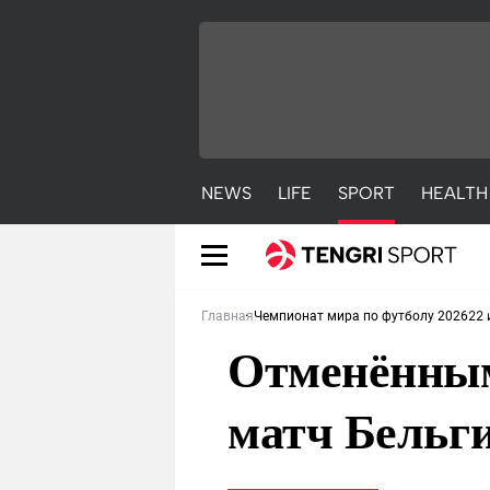
NEWS
LIFE
SPORT
HEALTH
22 
Главная
Чемпионат мира по футболу 2026
Отменённым
матч Бельги
NEWS
LIFE
S
Новости
Красиво
С