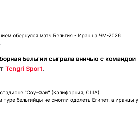
Статьи
округ спорта
Статьи
Полезное
ренды
Блоги
ига
Обзоры
емпионов
Спецпроек
m
 сборная Бельгии сыграла вничью с командой
ёт
Tengri Sport
.
Контакты редакции
Вакансии
Реклама
Пресс-центр
 стадионе "Соу-Фай" (Калифорния, США).
клама
 туре бельгийцы не смогли одолеть Египет, а иранцы 
+7 (700) 3 888 188
.