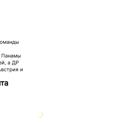
команды
в Панамы
й, а ДР
Австрия и
ита