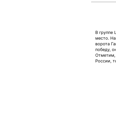
В группе 
место. Н
ворота Га
победу, о
Отметим, 
России, т