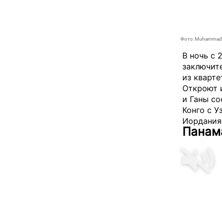
Фото: MuhammadA
В ночь с 
заключит
из кварте
Откроют 
и Ганы со
Конго с У
Иордания
Панама