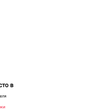
сто в
еля
чки