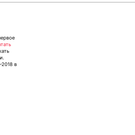
первое
атать
жать
и.
-2018 в