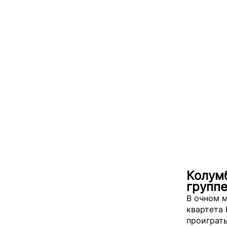
Колумб
групп
В очном 
квартета
проиграть