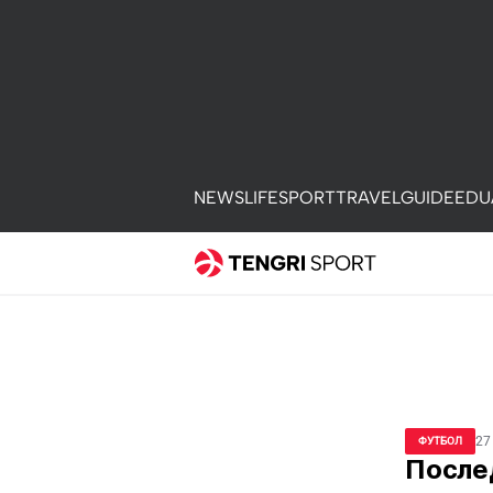
NEWS
LIFE
SPORT
TRAVEL
GUIDE
EDU
27
ФУТБОЛ
Послед