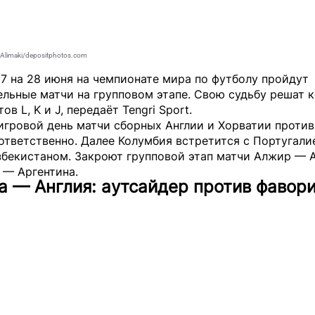
limaki/depositphotos.com
27 на 28 июня на чемпионате мира по футболу пройдут
ельные матчи на групповом этапе. Свою судьбу решат 
тов L, K и J, передаёт
Tengri Sport
.
игровой день матчи сборных Англии и Хорватии проти
ответственно. Далее Колумбия встретится с Португалие
збекистаном. Закроют групповой этап матчи Алжир — 
 — Аргентина.
 — Англия: аутсайдер против фавор