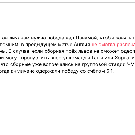
L англичанам нужна победа над Панамой, чтобы занять 
апомним, в предыдущем матче Англия
не смогла распеч
ны. В случае, если сборная трёх львов не сможет одер
ни могут пропустить вперёд команды Ганы или Хорвати
что сборные уже встречались на групповой стадии ЧМ
огда англичане одержали победу со счётом 6:1.