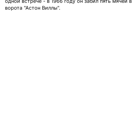
одной встрече - в 1966 году он забил пять мячей в
ворота "Астон Виллы".