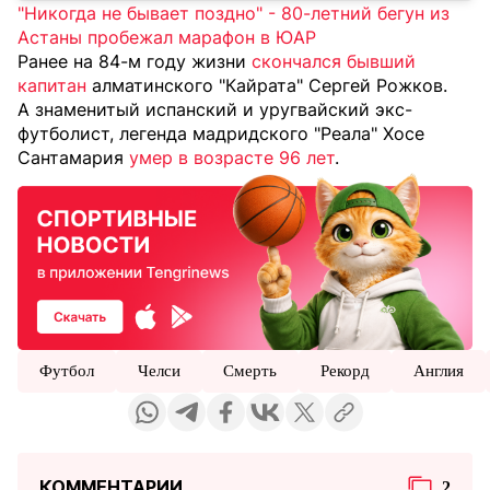
"Никогда не бывает поздно" - 80-летний бегун из
Астаны пробежал марафон в ЮАР
Ранее на 84-м году жизни
скончался бывший
капитан
алматинского "Кайрата" Сергей Рожков.
А знаменитый испанский и уругвайский экс-
футболист, легенда мадридского "Реала" Хосе
Сантамария
умер в возрасте 96 лет
.
Футбол
Челси
Смерть
Рекорд
Англия
КОММЕНТАРИИ
2