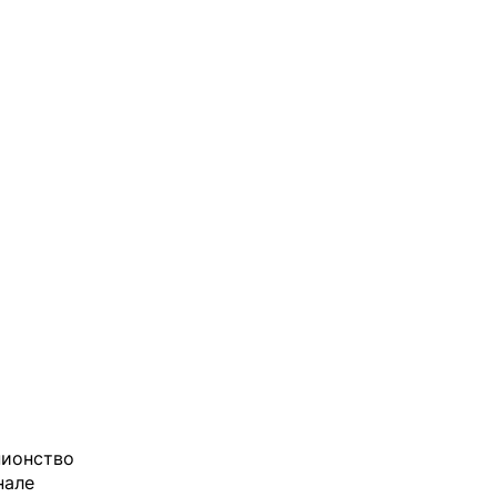
пионство
нале