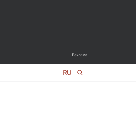
Реклама