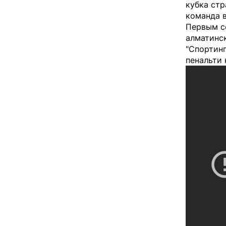
кубка стр
команда в
Первым с
алматинск
"Спортинг
пенальти 