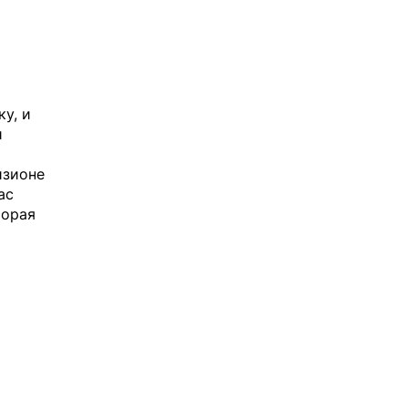
у, и
и
изионе
ас
торая