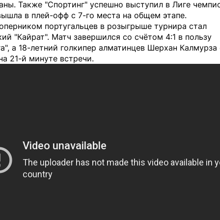
аны. Также "Спортинг" успешно выступил в Лиге чемпи
ышла в плей-офф с 7-го места на общем этапе.
оперником португальцев в розыгрыше турнира стал
ий "Кайрат". Матч завершился со счётом 4:1 в пользу
а", а 18-летний голкипер алматинцев Шерхан Калмурза
на 21-й минуте встречи.