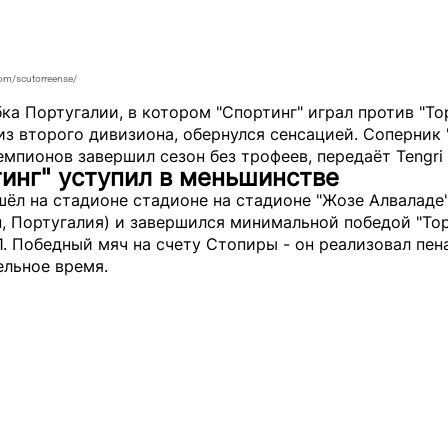
om/scutorreense/
ка Португалии, в котором "Спортинг" играл против "То
з второго дивизиона, обернулся сенсацией. Соперник 
емпионов завершил сезон без трофеев, передаёт
Tengri
инг" уступил в меньшинстве
ёл на стадионе стадионе на стадионе "Жозе Алваладе
, Португалия) и завершился минимальной победой "Тор
1. Победный мяч на счету Стопиры - он реализовал пен
ельное время.