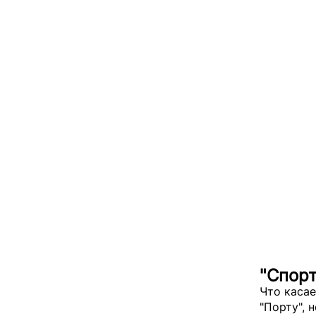
"Спорт
Что касае
"Порту", 