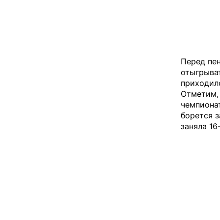
Перед пен
отыгрыва
приходил
Отметим, 
чемпионат
борется з
заняла 16