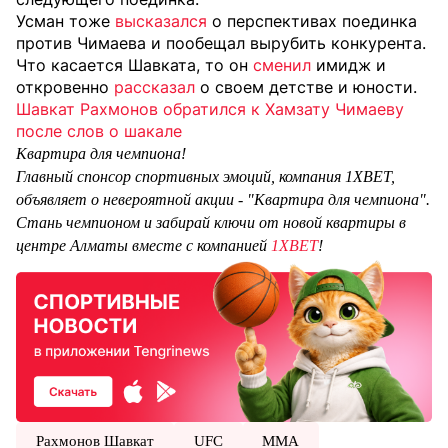
Усман тоже
высказался
о перспективах поединка
против Чимаева и пообещал вырубить конкурента.
Что касается Шавката, то он
сменил
имидж и
откровенно
рассказал
о своем детстве и юности.
Шавкат Рахмонов обратился к Хамзату Чимаеву
после слов о шакале
Квартира для чемпиона!
Главный спонсор спортивных эмоций, компания 1XBET,
объявляет о невероятной акции - "Квартира для чемпиона".
Стань чемпионом и забирай ключи от новой квартиры в
центре Алматы вместе с компанией
1XBET
!
Рахмонов Шавкат
UFC
ММА