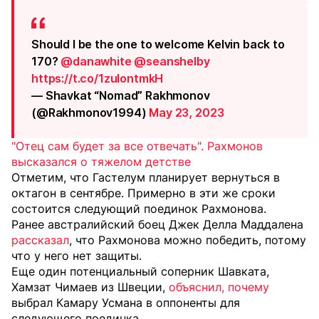
Should I be the one to welcome Kelvin back to
170?
@danawhite
@seanshelby
https://t.co/1zuIontmkH
— Shavkat “Nomad” Rakhmonov
(@Rakhmonov1994)
May 23, 2023
"Отец сам будет за все отвечать". Рахмонов
высказался о тяжелом детстве
Отметим, что Гастелум планирует вернуться в
октагон в сентябре. Примерно в эти же сроки
состоится следующий поединок Рахмонова.
Ранее австралийский боец Джек Делла Маддалена
рассказал
, что Рахмонова можно победить, потому
что у него нет защиты.
Еще один потенциальный соперник Шавката,
Хамзат Чимаев из Швеции,
объяснил, почему
выбрал Камару Усмана в оппоненты для
следующего поединка.