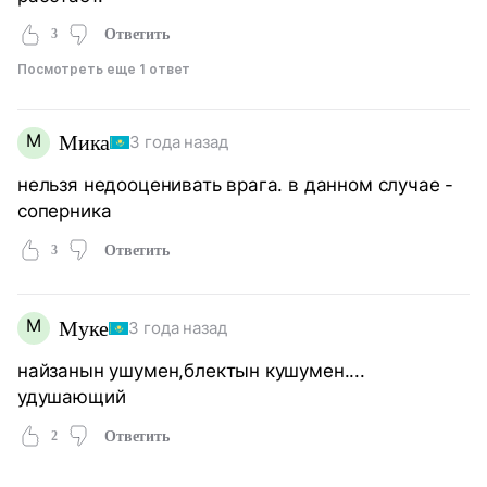
3
Ответить
Посмотреть еще 1 ответ
М
Мика
3 года назад
нельзя недооценивать врага. в данном случае -
соперника
3
Ответить
М
Муке
3 года назад
найзанын ушумен,блектын кушумен....
удушающий
2
Ответить