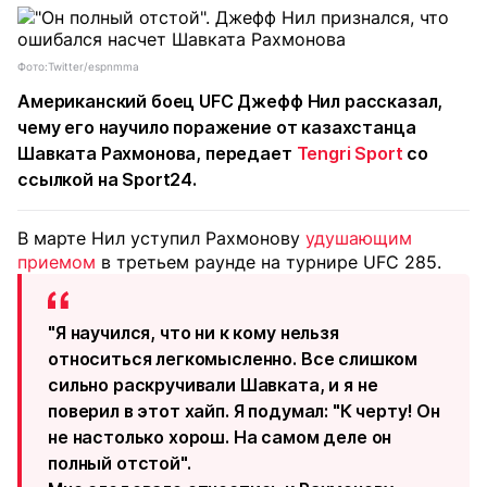
Фото:Twitter/espnmma
Американский боец UFC Джефф Нил рассказал,
чему его научило поражение от казахстанца
Шавката Рахмонова, передает
Tengri Sport
со
ссылкой на Sport24.
В марте Нил уступил Рахмонову
удушающим
приемом
в третьем раунде на турнире UFC 285.
"Я научился, что ни к кому нельзя
относиться легкомысленно. Все слишком
сильно раскручивали Шавката, и я не
поверил в этот хайп. Я подумал: "К черту! Он
не настолько хорош. На самом деле он
полный отстой".