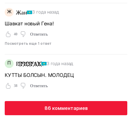
Ж
Жан
3 года назад
Шавкат новый Гена!
40
Ответить
Посмотреть еще 1 ответ
П
П҉Р҉И҉З҉Р҉А҉К҉
3 года назад
КУТТЫ БОЛСЫН. МОЛОДЕЦ
38
Ответить
86 комментариев