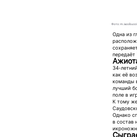
Фото: m.iacobucci.
Одна из г
располож
сохраняет
передаёт
Ажиот
34-летний
как её во
команды 
лучший бо
поле в иг
К тому ж
Саудовско
Однако сп
в состав 
икроножн
Сыгра