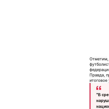
Отметим, 
футболист
федераци
Правда, п
итоговое 
"В ср
наруш
нацио