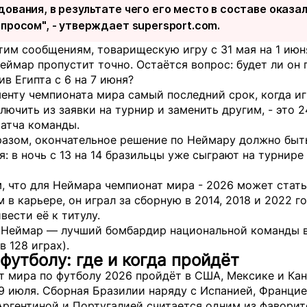
дования, в результате чего его место в составе оказа
опросом", - утверждает
supersport.com.
тим сообщениям, товарищескую игру с 31 мая на 1 июн
ймар пропустит точно. Остаётся вопрос: будет ли он 
ив Египта с 6 на 7 июня?
енту чемпионата мира самый последний срок, когда и
лючить из заявки на турнир и заменить другим, - это 2
матча команды.
разом, окончательное решение по Неймару должно быт
я: в ночь с 13 на 14 бразильцы уже сыграют на турнире
, что для Неймара чемпионат мира - 2026 может стать
 в карьере, он играл за сборную в 2014, 2018 и 2022 го
вести её к титулу.
 Неймар — лучший бомбардир национальной команды 
в 128 играх).
футболу: где и когда пройдёт
 мира по футболу 2026 пройдёт в США, Мексике и Кана
9 июля. Сборная Бразилии наряду с Испанией, Францие
Аргентиной и Португалией считается одним из фаворит