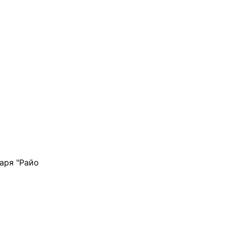
аря "Райо