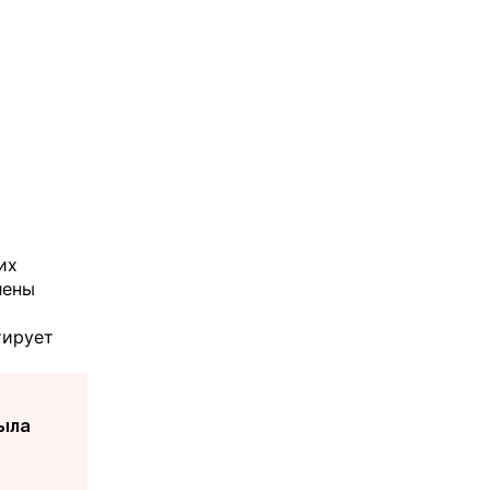
их
лены
тирует
была