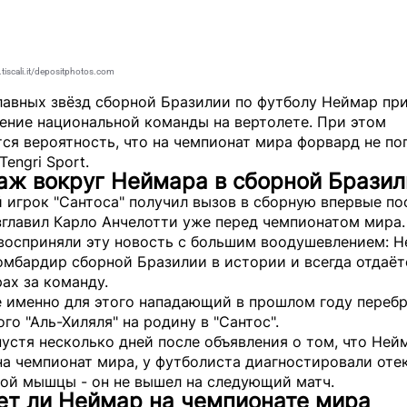
tiscali.it/depositphotos.com
лавных звёзд сборной Бразилии по футболу Неймар при
ение национальной команды на вертолете. При этом
ся вероятность, что на чемпионат мира форвард не по
Tengri Sport
.
аж вокруг Неймара в сборной Бразил
 игрок "Сантоса" получил вызов в сборную впервые пос
зглавил Карло Анчелотти уже перед чемпионатом мира
восприняли эту новость с большим воодушевлением: 
мбардир сборной Бразилии в истории и всегда отдаёт
рах за команду.
е именно для этого нападающий в прошлом году перебр
го "Аль-Хиляля" на родину в "Сантос".
устя несколько дней после объявления о том, что Ней
на чемпионат мира, у футболиста диагностировали оте
ой мышцы - он не вышел на следующий матч.
ет ли Неймар на чемпионате мира