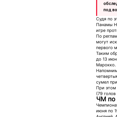
обсле
под в
Судя по э
Панамы Не
игре прот
По реглам
могут иск
первого 
Таким об
до 13 июн
Марокко.
Напомним
четвертым
сумел при
При этом
(79 голов 
ЧМ по 
Чемпионат
июня по 1
Англией, 