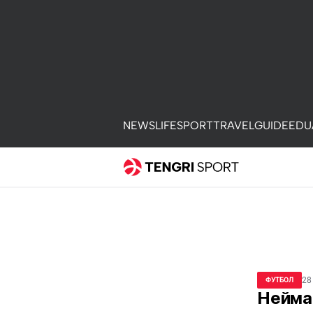
NEWS
LIFE
SPORT
TRAVEL
GUIDE
EDU
28
ФУТБОЛ
Нейма