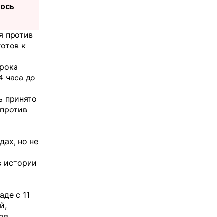
лось
я против
готов к
грока
4 часа до
ь принято
 против
дах, но не
в истории
де с 11
й,
ов