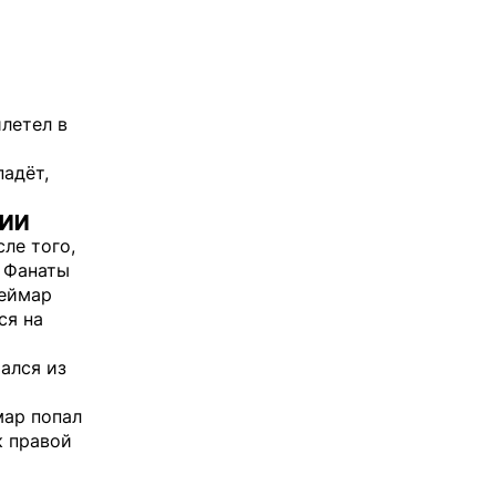
летел в
падёт,
ии
ле того,
. Фанаты
Неймар
ся на
ался из
мар попал
к правой