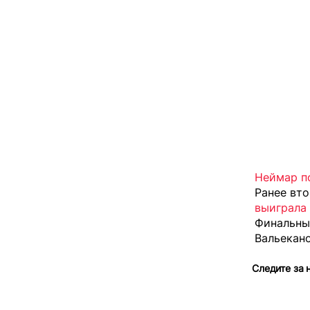
Неймар п
Ранее вт
выиграла
Финальны
Вальекано
Следите за 