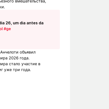
ьезного вмешательства,
ки.
dia 26, um dia antes da
ol
#ge
 Анчелоти объявил
ира 2026 года.
мира стало участие в
г уже три года.