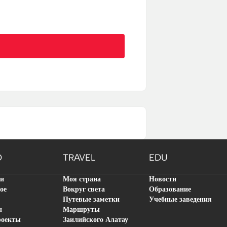
O
TRAVEL
EDU
ти
Моя страна
Новости
ое
Вокруг света
Образование
Путевые заметки
Учебные заведения
ы
Маршруты
роекты
Заилийского Алатау