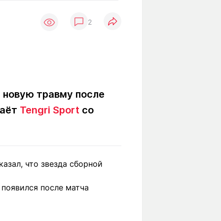
Вокруг света
Образование
2
Путевые
Учебные
заметки
заведения
Маршруты
ты
Заилийского
Алатау
л новую травму после
даёт
Tengri Sport
со
Светлая тема
Мы в социальных сетях
казал, что звезда сборной
появился после матча