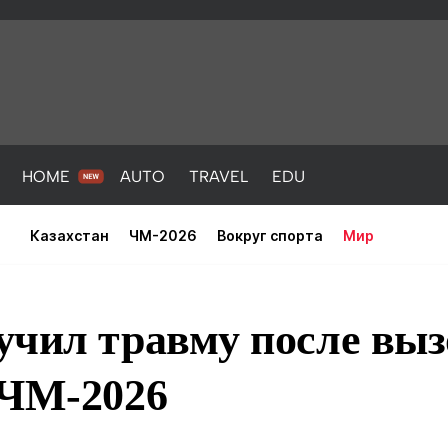
HOME
AUTO
TRAVEL
EDU
Казахстан
ЧМ-2026
Вокруг спорта
Мир
чил травму после выз
 ЧМ-2026
PORT
HEALTH
HOME
AUTO
Новости
порт
Новости
Новости