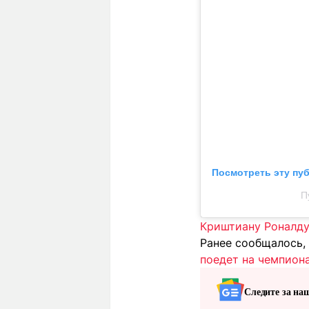
Посмотреть эту пу
П
Криштиану Роналду
Ранее сообщалось,
поедет на чемпиона
Следите за на