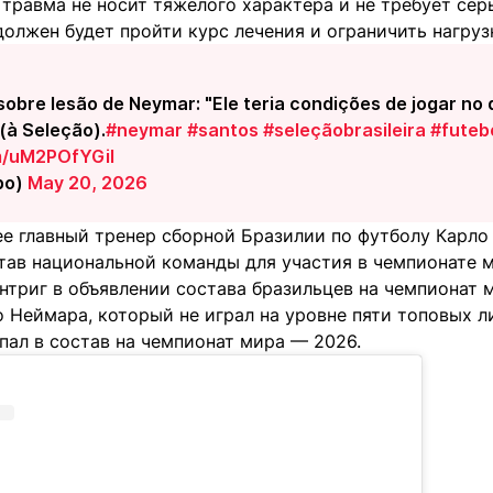
 травма не носит тяжелого характера и не требует сер
олжен будет пройти курс лечения и ограничить нагруз
 sobre lesão de Neymar: "Ele teria condições de jogar no 
(à Seleção).
#neymar
#santos
#seleçãobrasileira
#futeb
om/uM2POfYGiI
bo)
May 20, 2026
ее главный тренер сборной Бразилии по футболу Карло
тав национальной команды для участия в чемпионате м
нтриг в объявлении состава бразильцев на чемпионат 
 Неймара, который не играл на уровне пяти топовых ли
пал в состав на чемпионат мира — 2026.