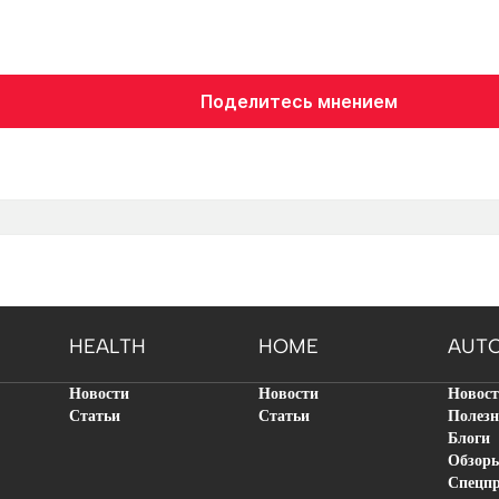
Поделитесь мнением
HEALTH
HOME
AUT
Новости
Новости
Новос
Статьи
Статьи
Полезн
Блоги
Обзор
Спецп