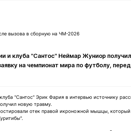
Статьи
округ спорта
Статьи
Полезное
ренды
Блоги
ига
Обзоры
емпионов
Спецпроек
ии и клуба "Сантос" Неймар Жуниор получи
заявку на чемпионат мира по футболу, пере
Контакты редакции
Вакансии
Реклама
Пресс-центр
клама
клуба "Сантос" Эрик Фария в интервью источнику расс
+7 (700) 3 888 188
олучил новую травму.
ностировали отек правой икроножной мышцы, который 
Куритибы".