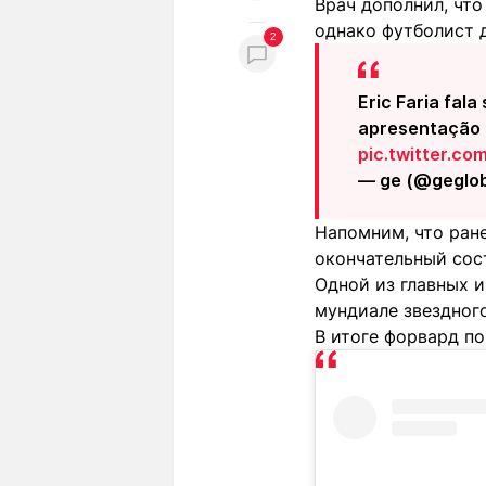
Врач дополнил, что
однако футболист д
2
Eric Faria fala
apresentação 
pic.twitter.c
— ge (@geglo
Напомним, что ран
окончательный сос
Одной из главных и
мундиале звездного
В итоге форвард по