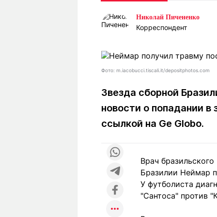
Статьи
Выгодно
В
Николай Пичененко
Погода
Полезно
Т
Корреспондент
Спецпроекты
Любопытно
Л
ч
Рейтинги
Гороскопы
Рецепты
Фото: m.iacobucci.tiscali.it/depositphotos.com
Звезда сборной Бразил
новости о попадании в 
О проекте
ссылкой на Ge Globo.
Редакция
Ре
Врач бразильского 
+7 (777) 001 44 99
Бразилии Неймар п
У футболиста диаг
"Сантоса" против "