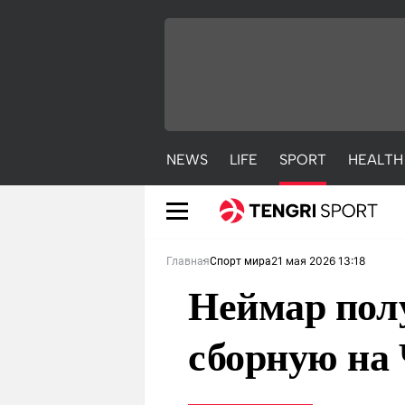
NEWS
LIFE
SPORT
HEALTH
21 мая 2026 13:18
Главная
Спорт мира
Неймар полу
сборную на
NEWS
LIFE
S
Новости
Красиво
С