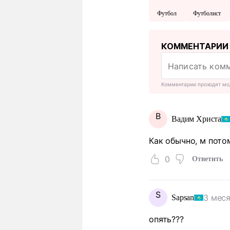
Футбол
Футболист
КОММЕНТАРИИ
Комментарии проходят мо
В
Вадим Христа
Как обычно, м пото
0
Ответить
S
3 меся
Sapsan
опять???