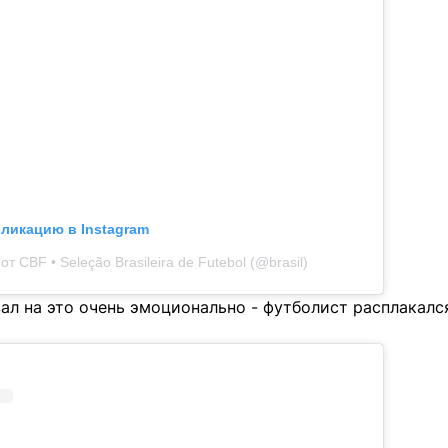
бликацию в Instagram
т CBF • Seleção Brasileira de Futebol (@brasil)
л на это очень эмоционально - футболист расплакался