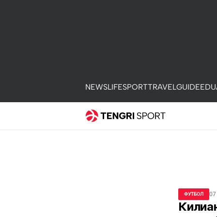
NEWS
LIFE
SPORT
TRAVEL
GUIDE
EDU
07
ФУТБОЛ
Килиа