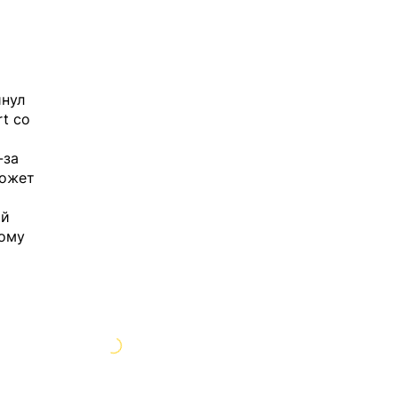
инул
rt
со
-за
может
ой
кому