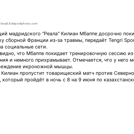
tiscali.it/depositphotos.com
ий мадридского "Реала" Килиан Мбаппе досрочно пок
ку сборной Франции из-за травмы, передаёт
Tengri Spo
а социальные сети.
видно, что Мбаппе покидает тренировочную сессию из
ия и немного прихрамывает. Отмечается, что у него 
реждение икроножной мышцы.
, Килиан пропустит товарищеский матч против Северн
 который пройдёт в ночь с 8 на 9 июня по казахстанс