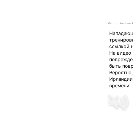
Фото: m.iacobucci.
Нападающ
трениров
ссылкой н
На видео 
поврежден
быть пов
Вероятно
Ирландии,
времени.