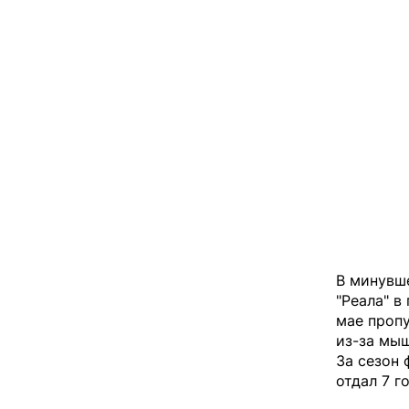
В минувш
"Реала" в
мае пропу
из-за мы
За сезон 
отдал 7 г