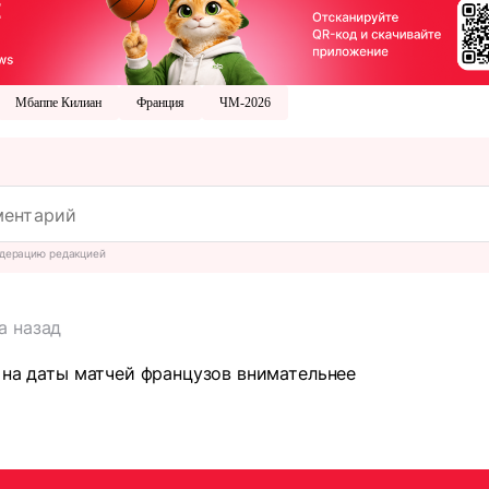
Мбаппе Килиан
Франция
ЧМ-2026
дерацию редакцией
а назад
 на даты матчей французов внимательнее