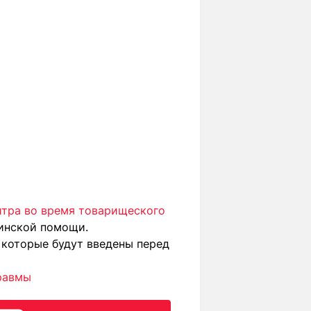
битра во время товарищеского
цинской помощи.
, которые будут введены перед
равмы