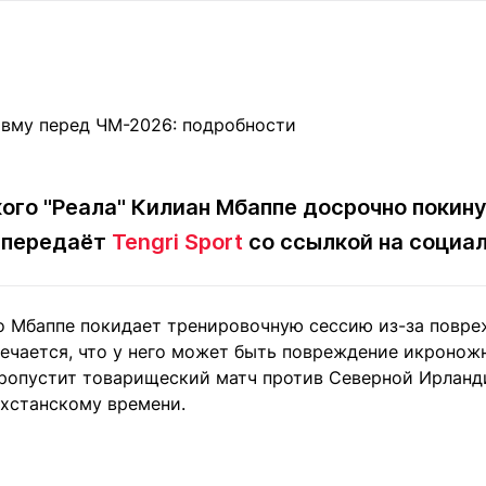
Статьи
округ спорта
Статьи
Полезное
ренды
Блоги
ига
Обзоры
емпионов
Спецпроек
о "Реала" Килиан Мбаппе досрочно покину
, передаёт
Tengri Sport
со ссылкой на социал
Контакты редакции
Вакансии
Реклама
Пресс-центр
то Мбаппе покидает тренировочную сессию из-за повре
клама
ечается, что у него может быть повреждение икроно
+7 (700) 3 888 188
пропустит товарищеский матч против Северной Ирланди
ахстанскому времени.