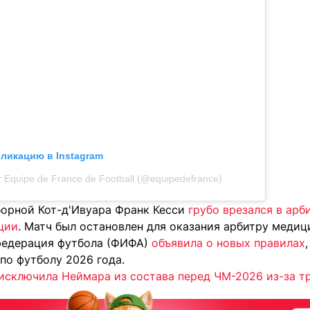
бликацию в Instagram
 Equipe de France de Football (@equipedefrance)
борной Кот-д'Ивуара Франк Кесси
грубо врезался в ар
ции
. Матч был остановлен для оказания арбитру меди
федерация футбола (ФИФА)
объявила о новых правилах
по футболу 2026 года.
исключила Неймара из состава перед ЧМ-2026 из-за т