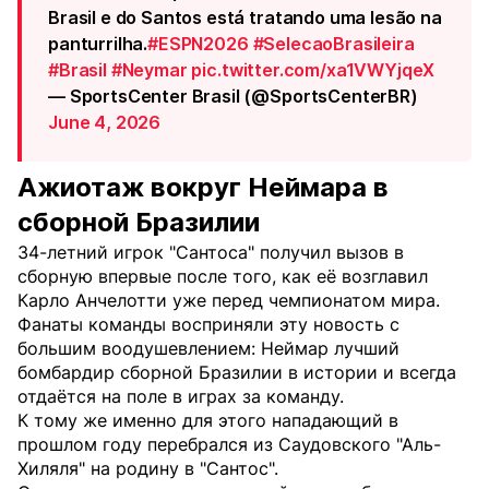
Brasil e do Santos está tratando uma lesão na
panturrilha.
#ESPN2026
#SelecaoBrasileira
#Brasil
#Neymar
pic.twitter.com/xa1VWYjqeX
— SportsCenter Brasil (@SportsCenterBR)
June 4, 2026
Ажиотаж вокруг Неймара в
сборной Бразилии
34-летний игрок "Сантоса" получил вызов в
сборную впервые после того, как её возглавил
Карло Анчелотти уже перед чемпионатом мира.
Фанаты команды восприняли эту новость с
большим воодушевлением: Неймар лучший
бомбардир сборной Бразилии в истории и всегда
отдаётся на поле в играх за команду.
К тому же именно для этого нападающий в
прошлом году перебрался из Саудовского "Аль-
Хиляля" на родину в "Сантос".