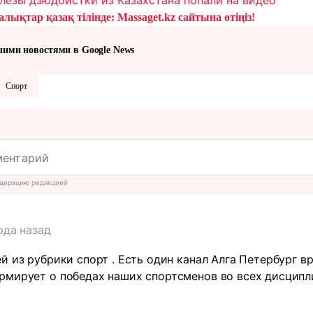
лықтар қазақ тілінде: Massaget.kz сайтына өтіңіз!
шими новостями в Google News
Спорт
дерацию редакцией
ода назад
й из рубрики спорт . Есть один канал Алга Петербург вр
мирует о победах наших спортсменов во всех дисципли