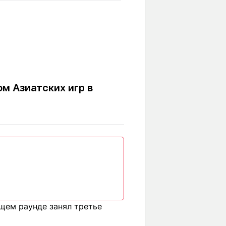
Вокруг света
Образование
Путевые
Учебные
заметки
заведения
Маршруты
ты
Заилийского
Алатау
м Азиатских игр в
Светлая тема
Мы в социальных сетях
щем раунде занял третье