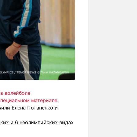
 в волейболе
специальном материале
.
чили Елена Потапенко и
ских и 6 неолимпийских видах