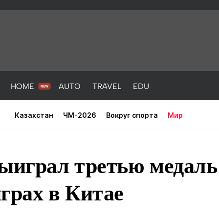
HOME
AUTO
TRAVEL
EDU
Казахстан
ЧМ-2026
Вокруг спорта
Мир
ыиграл третью медаль
грах в Китае
PORT
HEALTH
HOME
AUTO
Новости
порт
Новости
Новости