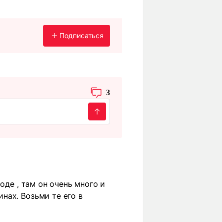
Подписаться
3
оде , там он очень много и
нах. Возьми те его в