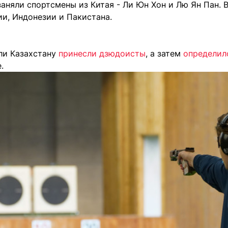
аняли спортсмены из Китая - Ли Юн Хон и Лю Ян Пан. 
ии, Индонезии и Пакистана.
ли Казахстану
принесли дзюдоисты
, а затем
определил
.