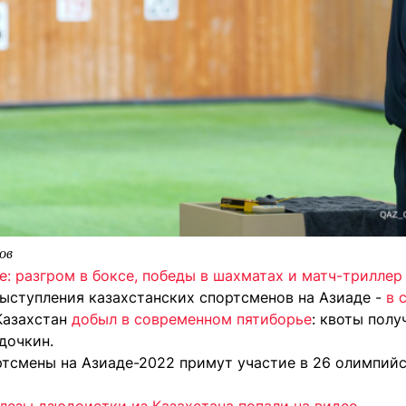
ов
е: разгром в боксе, победы в шахматах и матч-триллер
ыступления казахстанских спортсменов на Азиаде -
в 
Казахстан
добыл в современном пятиборье
: квоты полу
дочкин.
ртсмены на Азиаде-2022 примут участие в 26 олимпий
Слезы дзюдоистки из Казахстана попали на видео