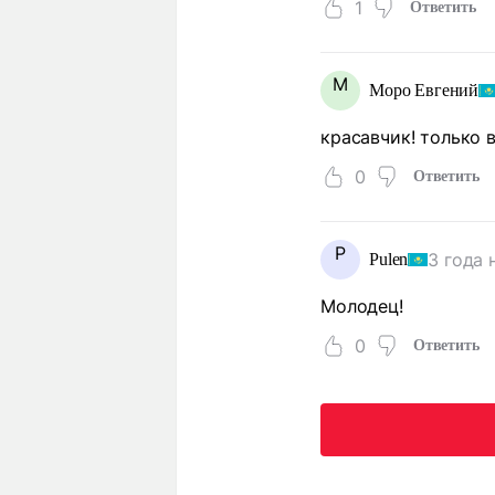
1
Ответить
М
Моро Евгений
красавчик! только 
0
Ответить
P
3 года 
Pulen
Молодец!
0
Ответить