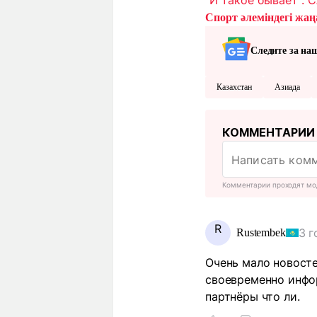
Спорт әлеміндегі жаңа
Следите за на
Казахстан
Азиада
КОММЕНТАРИИ
Комментарии проходят мо
R
3 г
Rustembek
Очень мало новосте
своевременно инфор
партнёры что ли.