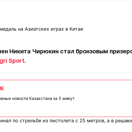
Статьи
округ спорта
Статьи
Полезное
ренды
Блоги
ига
Обзоры
емпионов
Спецпроек
ен Никита Чирюкин стал бронзовым призеро
gri Sport
.
Контакты редакции
Вакансии
Реклама
Пресс-центр
ИЕ
клама
лавные новости Казахстана за 5 минут
+7 (700) 3 888 188
инал по стрельбе из пистолета с 25 метров, а в решаю