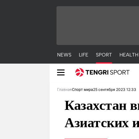
NEWS
LIFE
SPORT
HEALTH
25 сентября 2023 12:33
Главная
Спорт мира
Казахстан в
Азиатских и
NEWS
LIFE
S
Новости
Красиво
С