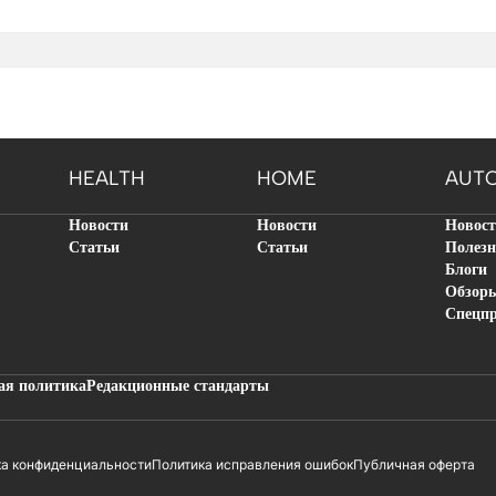
HEALTH
HOME
AUT
Новости
Новости
Новос
Статьи
Статьи
Полезн
Блоги
Обзор
Спецп
ая политика
Редакционные стандарты
ка конфиденциальности
Политика исправления ошибок
Публичная оферта